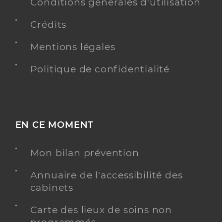
Conditions générales d'utilisation
Téléphone
0164572393
Crédits
Type de convention
Conventionné
Mentions légales
Y ALLER
Politique de confidentialité
Dr Stein Julien
Professionel de santé
Chirurgien-dentiste
EN CE MOMENT
Chirurgie dentaire
Mon bilan prévention
Spécialités
Adresse
26 Rue du Four, 91540 Ormoy
Annuaire de l'accessibilité des
Téléphone
0164572323
cabinets
Type de convention
Conventionné
Carte des lieux de soins non