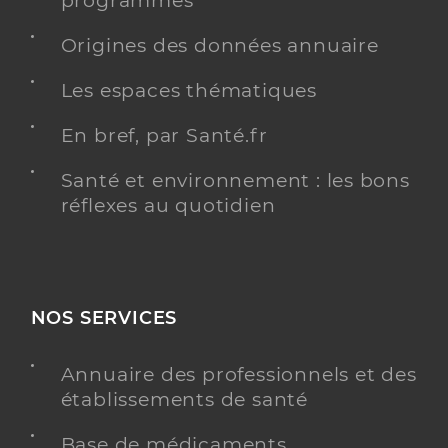
programmés
Y ALLER
Origines des données annuaire
Les espaces thématiques
Dr Touboul David
Professionel de santé
En bref, par Santé.fr
Chirurgien-dentiste
Santé et environnement : les bons
Chirurgie dentaire
Spécialités
réflexes au quotidien
Adresse
26 Rue du Four, 91540 Ormoy
Téléphone
0164572393
Type de convention
Conventionné
NOS SERVICES
Y ALLER
Annuaire des professionnels et des
établissements de santé
Base de médicaments