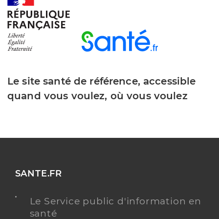
Dr Buzulan Ion
Professionel de santé
Chirurgien-dentiste
Chirurgie dentaire
Le site santé de référence, accessible
Spécialités
Adresse
1 Impasse des Epinettes, 91540 Mennecy
quand vous voulez, où vous voulez
Type de convention
Conventionné
Y ALLER
SANTE.FR
Dr Nguyen Cyril
Professionel de santé
Chirurgien-dentiste
Le Service public d'information en
santé