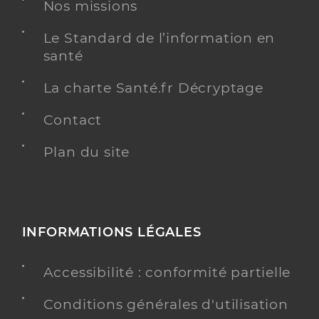
Nos missions
Chirurgie dentaire
Spécialités
Adresse
Le Standard de l’information en
1bis Rue des Causses, 91940 Les Ulis
santé
Y ALLER
La charte Santé.fr Décryptage
Contact
Plan du site
Dr Ngo Laurent
Professionel de santé
Chirurgien-dentiste
Chirurgie dentaire
Spécialités
Adresse
41 Rue de Paris, 91400 Orsay
INFORMATIONS LÉGALES
Téléphone
0164463737
Accessibilité : conformité partielle
Type de convention
Conventionné
Conditions générales d'utilisation