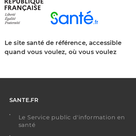
Ghne paris saclay
Centre hospitalier (CH)
Etablissement de soins
Le site santé de référence, accessible
Voir l’offre identifiée
quand vous voulez, où vous voulez
Adresse
1 Parvis de l’hôpital, 91400 Orsay
Téléphone
0169159191
Y ALLER
SANTE.FR
Le Service public d'information en
Dr Koskas Jeremy
Professionel de santé
santé
Chirurgien-dentiste