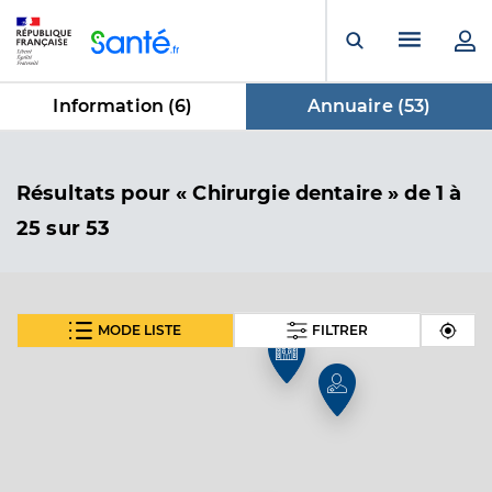
Panneau de gestion des cookies
Menu pr
Ouvrir la rech
Information (
6
)
Annuaire (
53
)
dans Annuaire
Résultats
pour « Chirurgie dentaire »
de 1 à
25 sur 53
MODE LISTE
FILTRER
SUIVANT
Dr Laprelle Delphine
Professionel de santé
Chirurgien-dentiste
Chirurgie dentaire
Spécialités
Adresse
15 Rue de Paris, 91400 Orsay