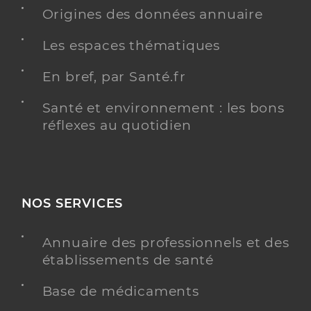
Origines des données annuaire
Chirurgie dentaire
Spécialités
Les espaces thématiques
Adresse
1 Avenue de Champagne, 91940 Les Ulis
Téléphone
0160925348
En bref, par Santé.fr
Type de convention
Conventionné
Santé et environnement : les bons
réflexes au quotidien
Y ALLER
NOS SERVICES
Dr Martins Goncalo
Professionel de santé
Chirurgien-dentiste
Annuaire des professionnels et des
établissements de santé
Chirurgie dentaire
Spécialités
Adresse
1bis Rue des Causses, 91940 Les Ulis
Base de médicaments