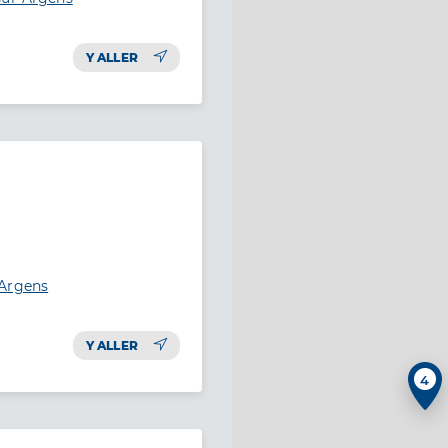
Y ALLER
-Argens
Y ALLER
4