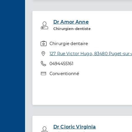
Dr Amor Anne
Professionel de santé
Chirurgien-dentiste
Chirurgie dentaire
Spécialités
Adresse
127 Rue Victor Hugo, 83480 Puget-sur
Téléphone
0494455161
Type de convention
Conventionné
Dr Cioric Virginia
Professionel de santé