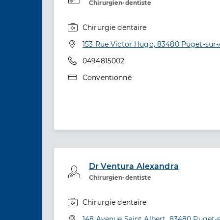
Chirurgien-dentiste
Chirurgie dentaire
Spécialités
Adresse
153 Rue Victor Hugo, 83480 Puget-sur
Téléphone
0494815002
Type de convention
Conventionné
Dr Ventura Alexandra
Professionel de santé
Chirurgien-dentiste
Chirurgie dentaire
Spécialités
Adresse
148 Avenue Saint Albert, 83480 Puget-