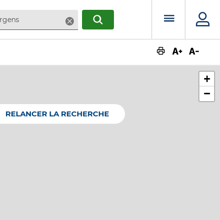
Menu prin
Supprimer
RECHERCHER
Augmente
Dimin
+
−
RELANCER LA RECHERCHE