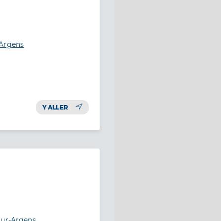
-Argens
Y ALLER
sur-Argens