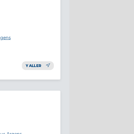
rgens
Y ALLER
sur-Argens