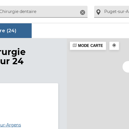
Supprimer
re (
24
)
MODE CARTE
aire
rurgie
sur 24
sur-Argens