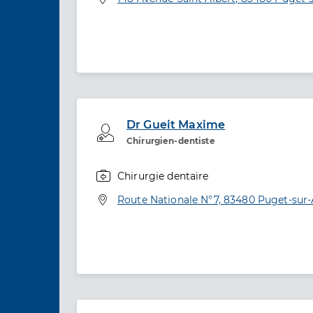
Dr Gueit Maxime
Professionel de santé
Chirurgien-dentiste
Chirurgie dentaire
Spécialités
Adresse
Route Nationale N°7, 83480 Puget-sur