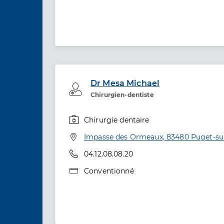
Dr Mesa Michael
Professionel de santé
Chirurgien-dentiste
Chirurgie dentaire
Spécialités
Adresse
Impasse des Ormeaux, 83480 Puget-su
Téléphone
04.12.08.08.20
Type de convention
Conventionné