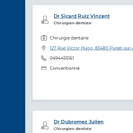
Dr Sicard Ruiz Vincent
Professionel de santé
Chirurgien-dentiste
Chirurgie dentaire
Spécialités
Adresse
127 Rue Victor Hugo, 83480 Puget-sur
Téléphone
0494455161
Type de convention
Conventionné
Dr Dubromez Julien
Professionel de santé
Chirurgien-dentiste