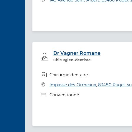
Dr Vagner Romane
Professionel de santé
Chirurgien-dentiste
Chirurgie dentaire
Spécialités
Adresse
Impasse des Ormeaux, 83480 Puget-su
Type de convention
Conventionné