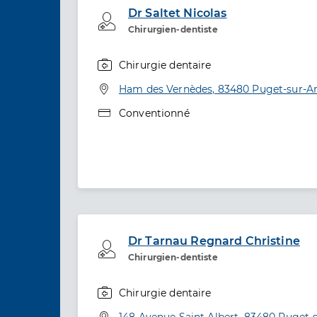
Dr Saltet Nicolas
Professionel de santé
Chirurgien-dentiste
Chirurgie dentaire
Spécialités
Adresse
Ham des Vernèdes, 83480 Puget-sur-A
Type de convention
Conventionné
Dr Tarnau Regnard Christine
Professionel de santé
Chirurgien-dentiste
Chirurgie dentaire
Spécialités
Adresse
148 Avenue Saint Albert, 83480 Puget-