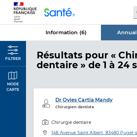
Panneau de gestion des cookies
Information (
6
)
Annuai
dans Annu
Résultats
pour « Chi
FILTRER
dentaire »
de 1 à 24 
MODE
CARTE
Dr Ovies Cartia Mandy
Professionel de santé
Chirurgien-dentiste
Chirurgie dentaire
Spécialités
Adresse
148 Avenue Saint Albert, 83480 Puget-