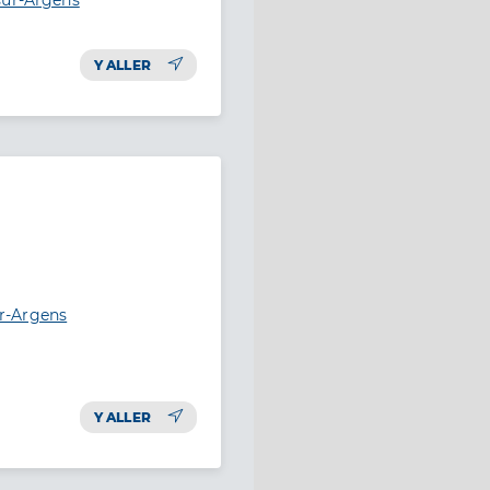
Y ALLER
r-Argens
Y ALLER