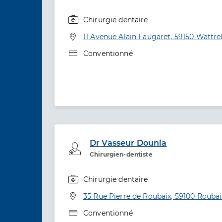
Chirurgie dentaire
Spécialités
Adresse
11 Avenue Alain Faugaret, 59150 Wattre
Type de convention
Conventionné
Dr Vasseur Dounia
Professionel de santé
Chirurgien-dentiste
Chirurgie dentaire
Spécialités
Adresse
35 Rue Pierre de Roubaix, 59100 Roubai
Type de convention
Conventionné