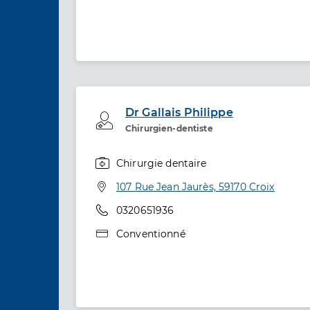
Dr Gallais Philippe
Professionel de santé
Chirurgien-dentiste
Chirurgie dentaire
Spécialités
Adresse
107 Rue Jean Jaurès, 59170 Croix
Téléphone
0320651936
Type de convention
Conventionné