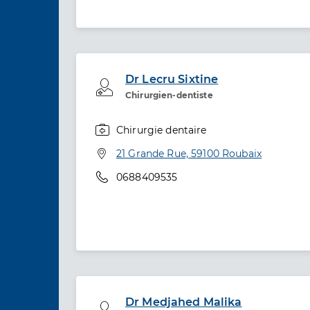
Dr Lecru Sixtine
Professionel de santé
Chirurgien-dentiste
Chirurgie dentaire
Spécialités
Adresse
21 Grande Rue, 59100 Roubaix
Téléphone
0688409535
Dr Medjahed Malika
Professionel de santé