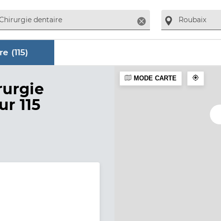
Supprimer
re (
115
)
MODE CARTE
aire
rurgie
ur 115