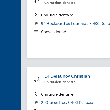
Chirurgien-dentiste
Chirurgie dentaire
Spécialités
Adresse
94 Boulevard de Fourmies, 59100 Roub
Type de convention
Conventionné
Dr Delaunoy Christian
Professionel de santé
Chirurgien-dentiste
Chirurgie dentaire
Spécialités
Adresse
21 Grande Rue, 59100 Roubaix