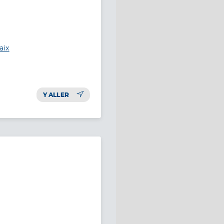
aix
Y ALLER