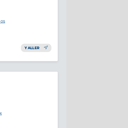
los
Y ALLER
x