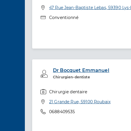
Spécialités
Adresse
47 Rue Jean-Baptiste Lebas, 59390 Lys
Type de convention
Conventionné
Dr Bocquet Emmanuel
Professionel de santé
Chirurgien-dentiste
Chirurgie dentaire
Spécialités
Adresse
21 Grande Rue, 59100 Roubaix
Téléphone
0688409535