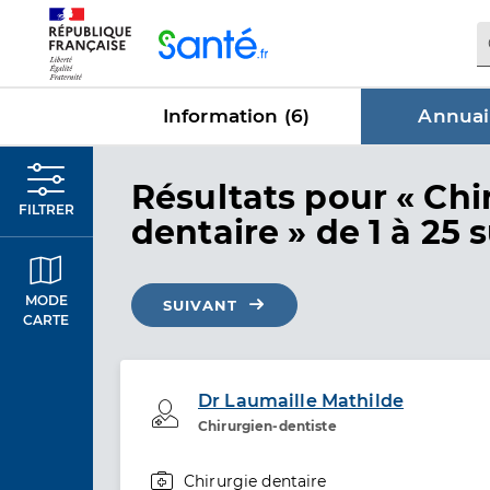
Panneau de gestion des cookies
Information (
6
)
Annuai
dans Annu
Résultats
pour « Chi
FILTRER
dentaire »
de 1 à 25 s
MODE
SUIVANT
CARTE
Dr Laumaille Mathilde
Professionel de santé
Chirurgien-dentiste
Chirurgie dentaire