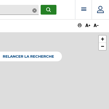
Menu prin
Supprimer
RECHERCHER
Augmente
Dimin
+
−
RELANCER LA RECHERCHE