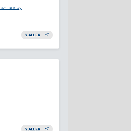
-lez-Lannoy
Y ALLER
Y ALLER