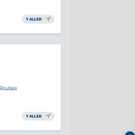
Y ALLER
 Roubaix
Y ALLER