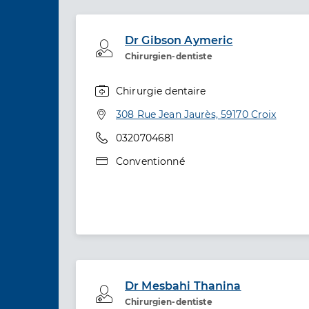
Dr Gibson Aymeric
Professionel de santé
Chirurgien-dentiste
Chirurgie dentaire
Spécialités
Adresse
308 Rue Jean Jaurès, 59170 Croix
Téléphone
0320704681
Type de convention
Conventionné
Dr Mesbahi Thanina
Professionel de santé
Chirurgien-dentiste