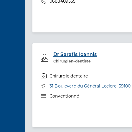
Téléphone
0688409535
Dr Sarafis Ioannis
Professionel de santé
Chirurgien-dentiste
Chirurgie dentaire
Spécialités
Adresse
31 Boulevard du Général Leclerc, 59100
Type de convention
Conventionné