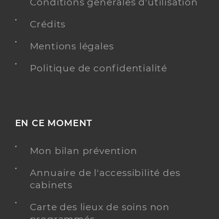
Conditions générales d'utilisation
Y ALLER
Crédits
Mentions légales
Dr Ollivier Eric
Professionel de santé
Politique de confidentialité
Chirurgien-dentiste
Chirurgie dentaire
Spécialités
Adresse
60 Rue Raphaël Babet, 97480 Saint-Joseph
EN CE MOMENT
Téléphone
0262566565
Mon bilan prévention
Type de convention
Conventionné
Annuaire de l'accessibilité des
Y ALLER
cabinets
Carte des lieux de soins non