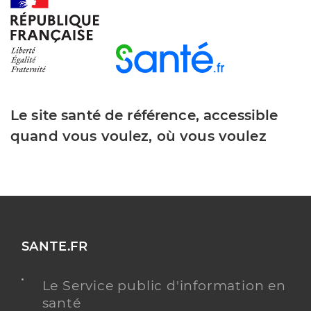
Y ALLER
Dr Broquet Cyrille
Professionel de santé
Chirurgien-dentiste
Le site santé de référence, accessible
Chirurgie dentaire
quand vous voulez, où vous voulez
Spécialités
Adresse
60 Rue Raphaël Babet, 97480 Saint-Joseph
Téléphone
0262566565
Type de convention
Conventionné
Y ALLER
SANTE.FR
Le Service public d'information en
santé