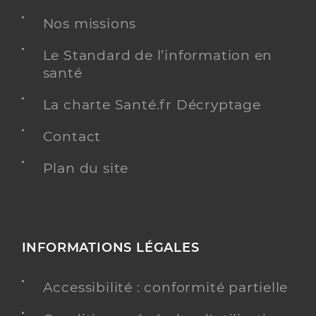
Dr Bergougnan Eloise
Professionel de santé
Chirurgien-dentiste
Nos missions
Chirurgie dentaire
Le Standard de l’information en
Spécialités
santé
Adresse
192 Rue Raphaël Babet, 97480 Saint-Joseph
La charte Santé.fr Décryptage
Y ALLER
Contact
Plan du site
Dr Thierus Camille
Professionel de santé
Chirurgien-dentiste
Chirurgie dentaire
INFORMATIONS LÉGALES
Spécialités
Adresse
15 Rue du Général Lambert, 97480 Saint-Joseph
Accessibilité : conformité partielle
Type de convention
Conventionné