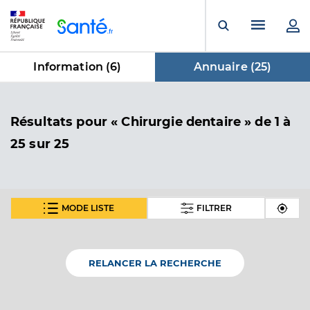
Panneau de gestion des cookies
Menu pr
Ouvrir la rech
Information (
6
)
Annuaire (
25
)
dans Annuaire
Résultats
pour « Chirurgie dentaire »
de 1 à
25 sur 25
MODE LISTE
FILTRER
Dr Mauduech Pancrazi Andrea
Professionel de santé
Chirurgien-dentiste
RELANCER LA RECHERCHE
Chirurgie dentaire
Spécialités
Adresse
15 Rue du Général Lambert, 97480 Saint-Joseph