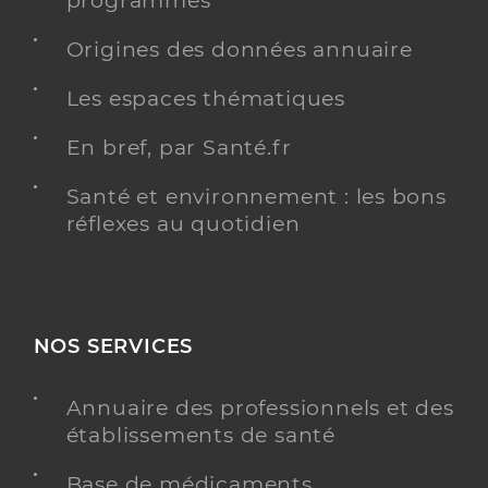
programmés
Dr Dabee Brian
Professionel de santé
Origines des données annuaire
Chirurgien-dentiste
Les espaces thématiques
Chirurgie dentaire
Spécialités
Adresse
101 Rue Leconte de Lisle, 97480 Saint-Joseph
En bref, par Santé.fr
Santé et environnement : les bons
Y ALLER
réflexes au quotidien
Dr Houllier Fabrice
Professionel de santé
NOS SERVICES
Chirurgien-dentiste
Chirurgie dentaire
Annuaire des professionnels et des
Spécialités
établissements de santé
Adresse
15 Rue du Général Lambert, 97480 Saint-Joseph
Téléphone
0262565200
Base de médicaments