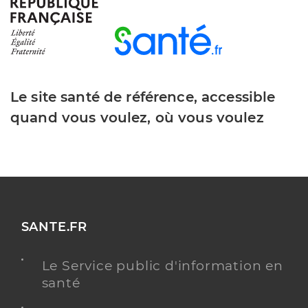
Y ALLER
Dr Rozental Elsa
Professionel de santé
Le site santé de référence, accessible
Chirurgien-dentiste
quand vous voulez, où vous voulez
Chirurgie dentaire
Spécialités
Adresse
5 Avenue Pierre Brossolette, 94000 Créteil
Y ALLER
SANTE.FR
Le Service public d'information en
Dr Valensi Samuel
Professionel de santé
santé
Chirurgien-dentiste