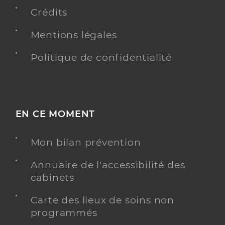
Crédits
Y ALLER
Mentions légales
Politique de confidentialité
Dr Belaili Lahouari
Professionel de santé
Chirurgien-dentiste
Chirurgie dentaire
EN CE MOMENT
Spécialités
Adresse
Avenue de Verdun, 94000 Créteil
Mon bilan prévention
Téléphone
0156729516
Annuaire de l'accessibilité des
cabinets
Y ALLER
Carte des lieux de soins non
programmés