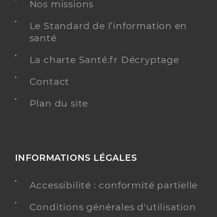
Nos missions
Chirurgie dentaire
Spécialités
Le Standard de l’information en
Adresse
3 Avenue Marie Louise, 94210 Saint-Maur-des-
santé
Fossés
Type de convention
Conventionné
La charte Santé.fr Décryptage
Contact
Y ALLER
Plan du site
Dr Ciobanu Veronica
Professionel de santé
Chirurgien-dentiste
INFORMATIONS LÉGALES
Chirurgie dentaire
Spécialités
Accessibilité : conformité partielle
Adresse
67 Rue Jean Jaurès, 94500 Champigny-sur-
Marne
Conditions générales d'utilisation
Téléphone
0609732733