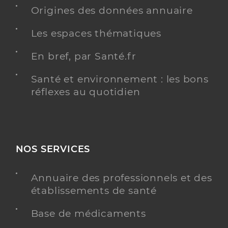
Dr Dos Santos Dylan
Professionel de santé
Origines des données annuaire
Chirurgien-dentiste
Les espaces thématiques
Chirurgie dentaire
Spécialités
En bref, par Santé.fr
Adresse
3 Avenue Léopold Sédar Senghor, 94100 Saint-
Maur-des-Fossés
Santé et environnement : les bons
réflexes au quotidien
Y ALLER
NOS SERVICES
Dr El Rody Sarah
Professionel de santé
Chirurgien-dentiste
Annuaire des professionnels et des
établissements de santé
Chirurgie dentaire
Spécialités
Adresse
13 Avenue de Verdun, 94000 Créteil
Base de médicaments
Téléphone
0142076644