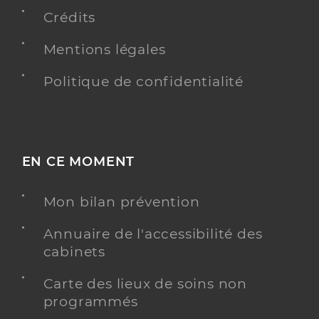
Y ALLER
Crédits
Mentions légales
Politique de confidentialité
Dr Bouvet Gaelle
Professionel de santé
Chirurgien-dentiste
Chirurgie dentaire
Spécialités
Adresse
169 Avenue du Dix Huit Juin 1940, 92500 Rueil-
EN CE MOMENT
Malmaison
Téléphone
0147323000
Mon bilan prévention
Type de convention
Conventionné
Annuaire de l'accessibilité des
cabinets
Y ALLER
Carte des lieux de soins non
programmés