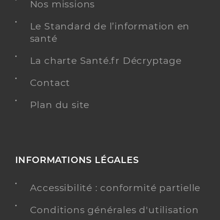
Nos missions
Téléphone
0145067754
Type de convention
Conventionné
Le Standard de l’information en
santé
Y ALLER
La charte Santé.fr Décryptage
Contact
Dr Toledano Lisa
Professionel de santé
Plan du site
Chirurgien-dentiste
Chirurgie dentaire
Spécialités
Adresse
169 Avenue du Dix Huit Juin 1940, 92500 Rueil-
INFORMATIONS LÉGALES
Malmaison
Téléphone
0147510111
Accessibilité : conformité partielle
Type de convention
Conventionné
Conditions générales d'utilisation