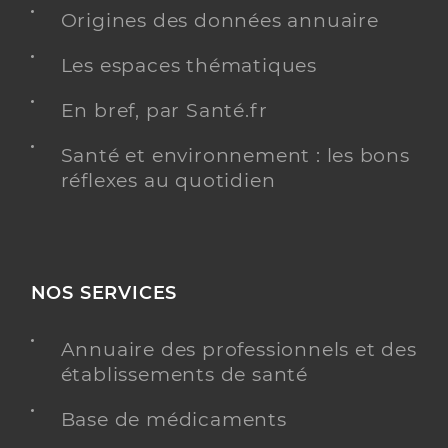
Origines des données annuaire
Dr Vitaud Stephane
Professionel de santé
Chirurgien-dentiste
Les espaces thématiques
Chirurgie dentaire
En bref, par Santé.fr
Spécialités
Adresse
12 Place du Général Leclerc, 92150 Suresnes
Santé et environnement : les bons
Téléphone
0147284022
réflexes au quotidien
Type de convention
Conventionné
Y ALLER
NOS SERVICES
Annuaire des professionnels et des
Dr Benmehdi Salima
Professionel de santé
établissements de santé
Chirurgien-dentiste
Base de médicaments
Chirurgie dentaire