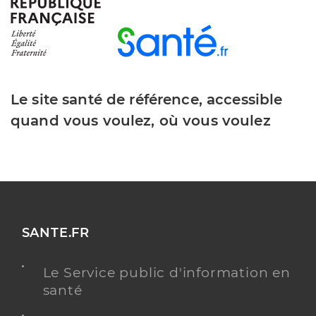
Dr El Haik-el Base Alexane
Professionel de santé
Chirurgien-dentiste
Chirurgie dentaire
Spécialités
Le site santé de référence, accessible
Adresse
4 Rue Étienne Dolet, 92150 Suresnes
quand vous voulez, où vous voulez
Y ALLER
Dr Da Rocha Anne
Professionel de santé
SANTE.FR
Chirurgien-dentiste
Le Service public d'information en
Chirurgie dentaire
Spécialités
santé
Adresse
21 Avenue Georges Pompidou, 92150 Suresnes