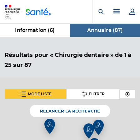
Panneau de gestion des cookies
Menu pr
Ouvrir la rech
Information (
6
)
Annuaire (
87
)
dans Annuaire
Résultats
pour « Chirurgie dentaire »
de 1 à
25 sur 87
MODE LISTE
FILTRER
SUIVANT
Dr Fernandes Melissa
Professionel de santé
Chirurgien-dentiste
RELANCER LA RECHERCHE
Chirurgie dentaire
Spécialités
Adresse
21 Avenue Georges Pompidou, 92150 Suresnes