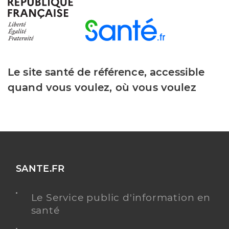
Dr Freyburger Laure
Professionel de santé
Chirurgien-dentiste
Chirurgie dentaire
Le site santé de référence, accessible
Spécialités
Adresse
86 Rue de Paris, 77200 Torcy
quand vous voulez, où vous voulez
Type de convention
Conventionné
Y ALLER
SANTE.FR
Dr Machado Claudia
Professionel de santé
Le Service public d'information en
Chirurgien-dentiste
santé
Chirurgie dentaire