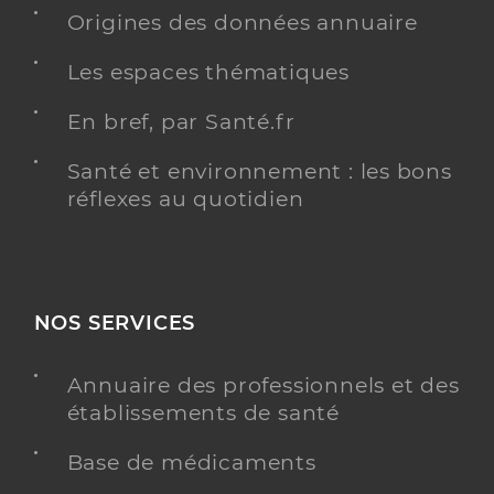
Origines des données annuaire
Chirurgie dentaire
Spécialités
Les espaces thématiques
Adresse
3 Rue Jehan Scarron, 77185 Lognes
En bref, par Santé.fr
Y ALLER
Santé et environnement : les bons
réflexes au quotidien
Dr Iliopoulos Michail
Professionel de santé
Chirurgien-dentiste
NOS SERVICES
Chirurgie dentaire
Spécialités
Annuaire des professionnels et des
Adresse
20 Rue Pierre Mendes France, 77200 Torcy
établissements de santé
Téléphone
0601590910
Base de médicaments
Y ALLER