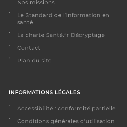
Nos missions
Spécialités
Adresse
3 Rue Jehan Scarron, 77185 Lognes
Le Standard de l’information en
Type de convention
Conventionné
santé
Y ALLER
La charte Santé.fr Décryptage
Contact
Plan du site
Dr Rodrigues Sophie
Professionel de santé
Chirurgien-dentiste
Chirurgie dentaire
Spécialités
INFORMATIONS LÉGALES
Adresse
3 Rue du 4 Aout, 77200 Torcy
Téléphone
0160057260
Accessibilité : conformité partielle
Type de convention
Conventionné
Conditions générales d'utilisation