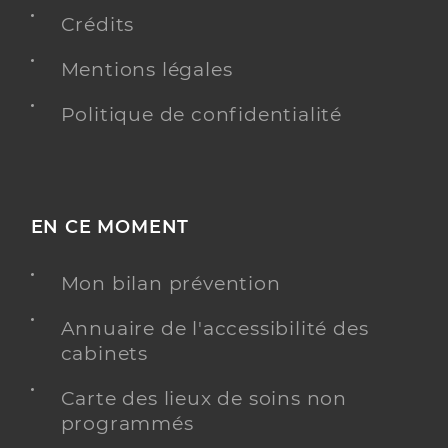
Y ALLER
Crédits
Mentions légales
Politique de confidentialité
Dr Touitou Laetitia
Professionel de santé
Chirurgien-dentiste
Chirurgie dentaire
Spécialités
Adresse
1 Allée Nicephore Niepce, 77200 Torcy
EN CE MOMENT
Téléphone
0160954347
Mon bilan prévention
Y ALLER
Annuaire de l'accessibilité des
cabinets
Carte des lieux de soins non
Dr Goncalves Fernandes Filipa
programmés
Professionel de santé
Chirurgien-dentiste