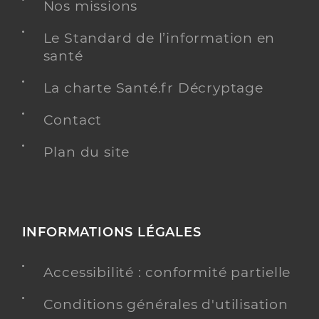
Nos missions
Dr Brugnera Mathilde
Professionel de santé
Le Standard de l’information en
Chirurgien-dentiste
santé
Chirurgie dentaire
La charte Santé.fr Décryptage
Spécialités
Adresse
5 Passage Pierre-François Marie, 78960 Voisins-le-
Bretonneux
Contact
Type de convention
Conventionné
Plan du site
Y ALLER
INFORMATIONS LÉGALES
Dr Hedjazian Kayhan
Professionel de santé
Accessibilité : conformité partielle
Chirurgien-dentiste
Conditions générales d'utilisation
Chirurgie dentaire