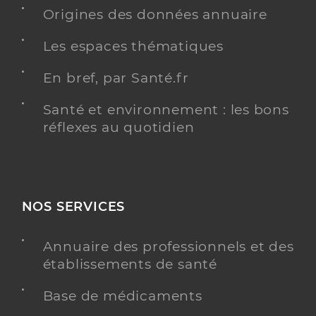
Origines des données annuaire
Y ALLER
Les espaces thématiques
En bref, par Santé.fr
Dr Toledano Sam
Professionel de santé
Santé et environnement : les bons
Chirurgien-dentiste
réflexes au quotidien
Chirurgie dentaire
Spécialités
Adresse
Place des Causses, 78180 Montigny-le-
Bretonneux
NOS SERVICES
Type de convention
Conventionné
Annuaire des professionnels et des
Y ALLER
établissements de santé
Base de médicaments