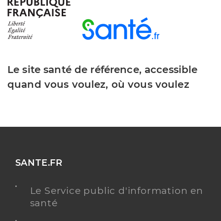
Y ALLER
Dr Benadiba Kevin
Professionel de santé
Le site santé de référence, accessible
Chirurgien-dentiste
quand vous voulez, où vous voulez
Chirurgie dentaire
Spécialités
Adresse
21a Rue Jacques Cartier, 78960 Voisins-le-
Bretonneux
Téléphone
0161370650
Type de convention
Conventionné
SANTE.FR
Y ALLER
Le Service public d'information en
santé