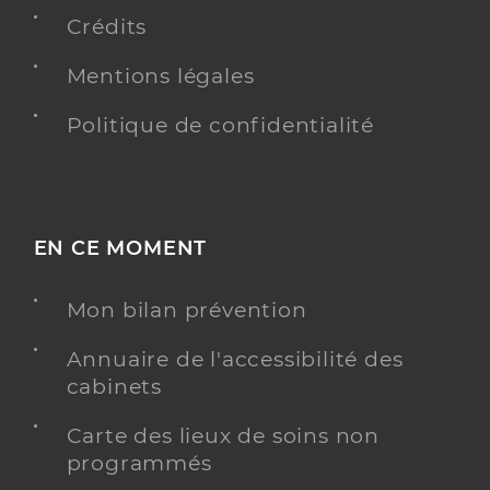
Spécialités
Adresse
1 Rue Galilée, 78280 Guyancourt
Crédits
Téléphone
0130218577
Mentions légales
Type de convention
Conventionné
Politique de confidentialité
Y ALLER
EN CE MOMENT
Dr De Poulpiquet Joseph
Professionel de santé
Chirurgien-dentiste
Mon bilan prévention
Annuaire de l'accessibilité des
Chirurgie dentaire
Spécialités
cabinets
Adresse
1 Rue Galilée, 78280 Guyancourt
Téléphone
0189299089
Carte des lieux de soins non
programmés
Type de convention
Conventionné