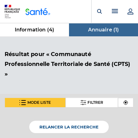
Panneau de gestion des cookies
Menu pr
Ouvrir la rech
Information (
4
)
Annuaire (
1
)
dans Annuaire
Résultat
pour « Communauté
Professionnelle Territoriale de Santé (CPTS)
»
MODE LISTE
FILTRER
Cpts du diois
Communauté Professionnelle Territoriale de Santé
Etablissement de soins
(CPTS)
RELANCER LA RECHERCHE