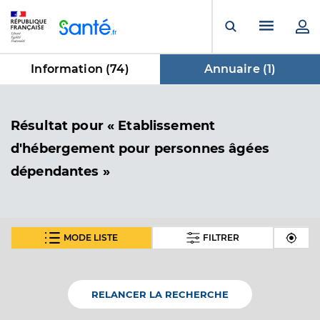
Panneau de gestion des cookies
Menu pr
Ouvrir la rech
Information (
74
)
Annuaire (
1
)
dans Annuaire
Résultat
pour « Etablissement
d'hébergement pour personnes âgées
dépendantes »
MODE LISTE
FILTRER
Ehpad le ruban d'argent - pia
Etablissement d'hébergement pour personnes
Etablissement de soins
âgées dépendantes
RELANCER LA RECHERCHE