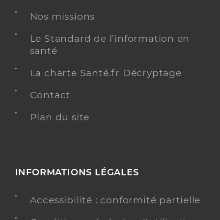
Adresse
57 Avenue de la Californie, 06200 Nice
Nos missions
Téléphone
+33 4 92 03 02 45
Le Standard de l’information en
santé
Y ALLER
IVG CHIRURGICALE
La charte Santé.fr Décryptage
Contact
Plan du site
INFORMATIONS LÉGALES
Accessibilité : conformité partielle