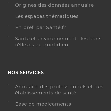
Origines des données annuaire
Accueil de jour - l'arche en charente
Foyer de vie pour adultes handicapés
Etablissement de soins
Les espaces thématiques
Voir l’offre identifiée
En bref, par Santé.fr
Adresse
7 Rue de l’Anisserie, 16100 Châteaubernard
Santé et environnement : les bons
Téléphone
+33 5 45 36 15 00
réflexes au quotidien
Y ALLER
NOS SERVICES
Eam la hagede
Annuaire des professionnels et des
Etablissement d'Accueil Médicalisé en tout ou partie
établissements de santé
Etablissement de soins
personnes handicapées
Base de médicaments
Voir l’offre identifiée