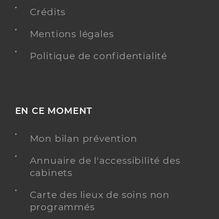
Crédits
Y ALLER
Mentions légales
Politique de confidentialité
Eanm des amis de l'atelier - adj
Etablissement d'Accueil Non Médicalisé pour
Etablissement de soins
personnes handicapées
EN CE MOMENT
Voir l’offre identifiée
Adresse
17 rue Archimède, 87000 Limoges
Mon bilan prévention
Téléphone
+33 5 55 31 02 20
Annuaire de l'accessibilité des
cabinets
Y ALLER
Carte des lieux de soins non
programmés