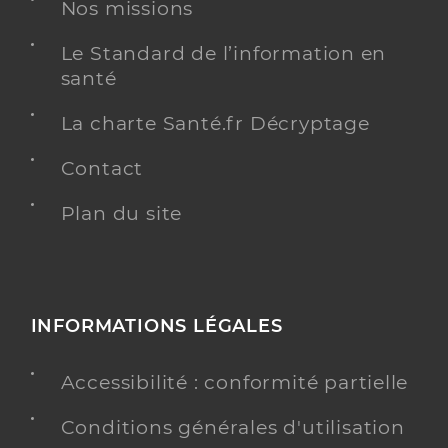
Nos missions
Voir l’offre identifiée
Le Standard de l’information en
Adresse
7 Rue Salvador Allende, 23000 Guéret
santé
Téléphone
+33 5 55 52 68 00
La charte Santé.fr Décryptage
Contact
Y ALLER
Plan du site
Foyer hebergement chvs de l'agenais
Foyer d'hébergement d'adultes handicapés
Etablissement de soins
INFORMATIONS LÉGALES
Voir l’offre identifiée
Accessibilité : conformité partielle
Adresse
2 Allée du Côteau, 47310 Roquefort
Téléphone
+33 5 53 77 41 30
Conditions générales d'utilisation