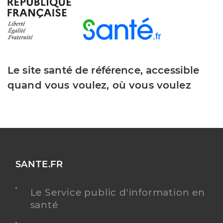
Y ALLER
Le site santé de référence, accessible
Dr Belasli Fatima
Professionel de santé
quand vous voulez, où vous voulez
Gynécologue-obstétricien
Gynécologie obstétrique
Spécialités
Adresse
11 Rue de la Ferme, 92100 Boulogne-Billancourt
Type de convention
Conventionné secteur 2
SANTE.FR
Y ALLER
Le Service public d'information en
santé