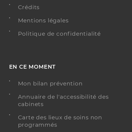
Spécialités
Adresse
11 Rue de la Ferme, 92100 Boulogne-Billancourt
Crédits
Mentions légales
Y ALLER
Politique de confidentialité
Dr Lazimy Yael
Professionel de santé
Gynécologue-obstétricien
EN CE MOMENT
Gynécologie obstétrique
Spécialités
Mon bilan prévention
Adresse
110 Rue Gallieni, 92100 Boulogne-Billancourt
Annuaire de l'accessibilité des
Téléphone
0146041160
cabinets
Type de convention
Conventionné secteur 2
Carte des lieux de soins non
programmés
Y ALLER