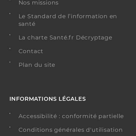
Dr Thorel Jean
Professionel de santé
Nos missions
Gynécologue-obstétricien
Le Standard de l’information en
santé
Gynécologie obstétrique
Spécialités
Adresse
38 Avenue du Général Leclerc, 92100 Boulogne-
La charte Santé.fr Décryptage
Billancourt
Téléphone
0141104747
Contact
Type de convention
Conventionné secteur 2
Plan du site
Y ALLER
INFORMATIONS LÉGALES
Dr Vernet Thibaud
Professionel de santé
Accessibilité : conformité partielle
Gynécologue-obstétricien
Conditions générales d'utilisation
Gynécologie obstétrique