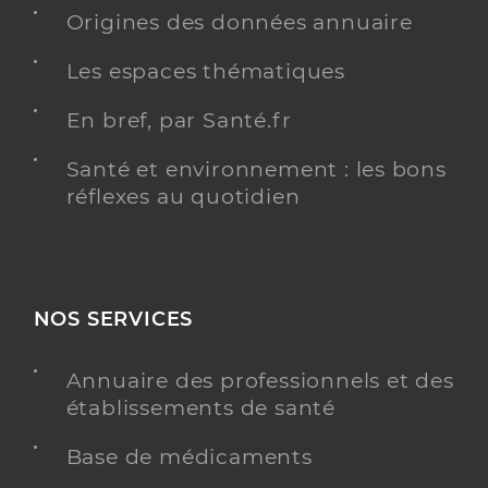
Origines des données annuaire
Les espaces thématiques
Dr Le Goff-mazighi Solène
Professionel de santé
Gynécologue-obstétricien
En bref, par Santé.fr
Gynécologie obstétrique
Santé et environnement : les bons
Spécialités
réflexes au quotidien
Adresse
3 Allée Robert Doisneau, 92100 Boulogne-
Billancourt
Téléphone
0184761350
Type de convention
Conventionné secteur 2
NOS SERVICES
Y ALLER
Annuaire des professionnels et des
établissements de santé
Base de médicaments
Dr El Chalouhi Gihad
Professionel de santé