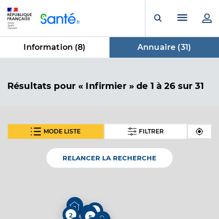
Panneau de gestion des cookies
Menu pr
Ouvrir la rech
Information (
8
)
Annuaire (
31
)
dans Annuaire
Résultats
pour « Infirmier »
de 1 à 26 sur 31
MODE LISTE
FILTRER
En fonction de votre recherche nous vous proposons 1
SUIVANT
carte(s) thématique(s)
RELANCER LA RECHERCHE
Carte thématique
Annuaire de l'accessibilité des cabinets
4
2
5