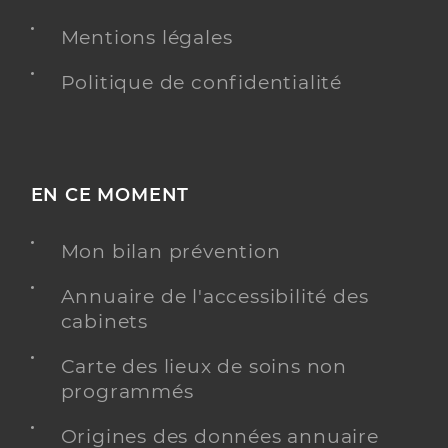
Type de convention
Conventionné
Mentions légales
Y ALLER
Politique de confidentialité
Lecomte Frederique
Professionel de santé
EN CE MOMENT
Infirmier
Infirmier
Mon bilan prévention
Spécialités
Adresse
11 Rue d’Étrembières, 74100 Annemasse
Annuaire de l'accessibilité des
Téléphone
0450040605
cabinets
Type de convention
Conventionné
Carte des lieux de soins non
programmés
Y ALLER
Origines des données annuaire