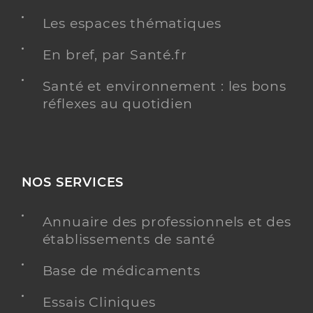
Les espaces thématiques
Sozen Sevgi
Professionel de santé
En bref, par Santé.fr
Infirmier
Santé et environnement : les bons
Infirmier
réflexes au quotidien
Spécialités
Adresse
11 Rue Paul Bert, 74100 Annemasse
Téléphone
0642605599
Type de convention
Conventionné
NOS SERVICES
Y ALLER
Annuaire des professionnels et des
établissements de santé
Base de médicaments
Reyes Gomez Allison Fernanda
Professionel de santé
Infirmier
Essais Cliniques