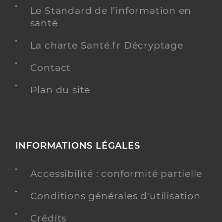
Adresse
11 Rue Paul Bert, 74100 Annemasse
Le Standard de l’information en
santé
Téléphone
0642605599
Type de convention
Conventionné
La charte Santé.fr Décryptage
Contact
Y ALLER
Plan du site
TESTS ANTIGÉNIQUES
VACCINATION COVID
Da Veiga Gomes Amandine
Professionel de santé
INFORMATIONS LÉGALES
Infirmier
Accessibilité : conformité partielle
Infirmier
Spécialités
Adresse
11 Rue d’Étrembières, 74100 Annemasse
Conditions générales d'utilisation
Téléphone
0450040605
Crédits