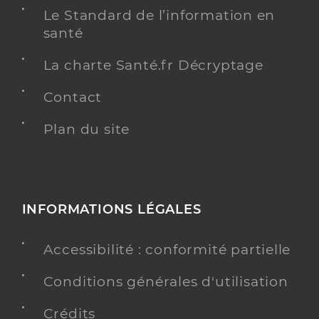
Le Standard de l’information en
Infirmier
santé
Spécialités
Adresse
Rue Nungesser et Coli, 75116 Paris
La charte Santé.fr Décryptage
Téléphone
0665121424
Contact
Type de convention
Conventionné
Plan du site
Y ALLER
INFORMATIONS LÉGALES
Perona-Moratella Patrick
Professionel de santé
Infirmier
Accessibilité : conformité partielle
Infirmier
Conditions générales d'utilisation
Spécialités
Adresse
54b Rue Michel-Ange, 75016 Paris
Crédits