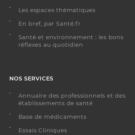
Y ALLER
Les espaces thématiques
En bref, par Santé.fr
Santé et environnement : les bons
Dubos Gaelle
Professionel de santé
réflexes au quotidien
Infirmier
Infirmier
Spécialités
Adresse
97 Boulevard de Montmorency, 75016 Paris
NOS SERVICES
Téléphone
0033635350297
Type de convention
Conventionné
Annuaire des professionnels et des
établissements de santé
PRENDRE RENDEZ-VOUS
Y ALLER
Base de médicaments
Essais Cliniques