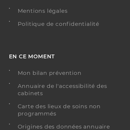
Téléphone
0146512370
Mentions légales
Type de convention
Conventionné
Politique de confidentialité
Y ALLER
VACCINATION COVID
EN CE MOMENT
Duverd Jennifer
Professionel de santé
Mon bilan prévention
Infirmier
Annuaire de l'accessibilité des
Infirmier
cabinets
Spécialités
Adresse
15 Rue Erlanger, 75016 Paris
Carte des lieux de soins non
Téléphone
0146513262
programmés
Type de convention
Conventionné
Origines des données annuaire