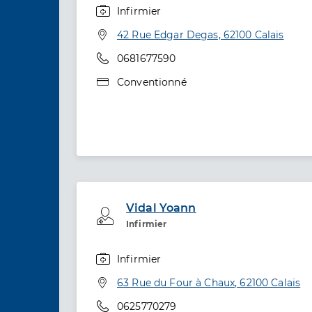
Infirmier
Spécialités
Adresse
42 Rue Edgar Degas, 62100 Calais
Téléphone
0681677590
Type de convention
Conventionné
Vidal Yoann
Professionel de santé
Infirmier
Infirmier
Spécialités
Adresse
63 Rue du Four à Chaux, 62100 Calais
Téléphone
0625770279