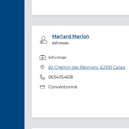
Marlard Marion
Professionel de santé
Infirmier
Infirmier
Spécialités
Adresse
82 Chemin des Régniers, 62100 Calais
Téléphone
0634054618
Type de convention
Conventionné