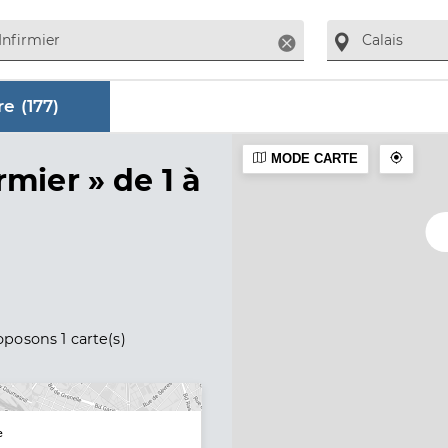
Supprimer
e (
177
)
MODE CARTE
aire
rmier »
de 1 à
posons 1 carte(s)
e