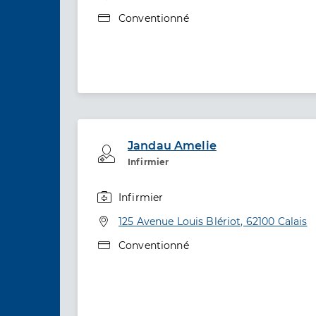
Type de convention
Conventionné
Jandau Amelie
Professionel de santé
Infirmier
Infirmier
Spécialités
Adresse
125 Avenue Louis Blériot, 62100 Calais
Type de convention
Conventionné