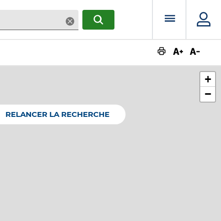
Menu prin
Supprimer
RECHERCHER
Augmente
Dimin
+
−
RELANCER LA RECHERCHE