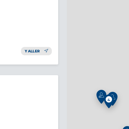
Y ALLER
4