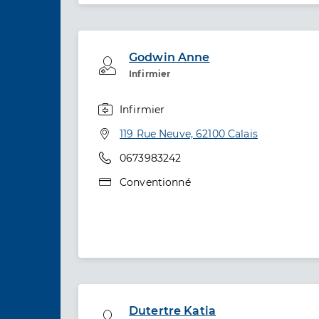
Godwin Anne
Professionel de santé
Infirmier
Infirmier
Spécialités
Adresse
119 Rue Neuve, 62100 Calais
Téléphone
0673983242
Type de convention
Conventionné
Dutertre Katia
Professionel de santé