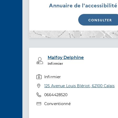
Annuaire de l'accessibilit
CONSULTER
Malfoy Delphine
Professionel de santé
Infirmier
Infirmier
Spécialités
Adresse
125 Avenue Louis Blériot, 62100 Calais
Téléphone
0664428520
Type de convention
Conventionné