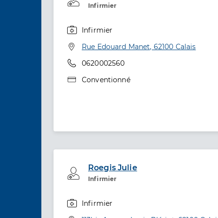
Infirmier
Infirmier
Spécialités
Adresse
Rue Edouard Manet, 62100 Calais
Téléphone
0620002560
Type de convention
Conventionné
Roegis Julie
Professionel de santé
Infirmier
Infirmier
Spécialités