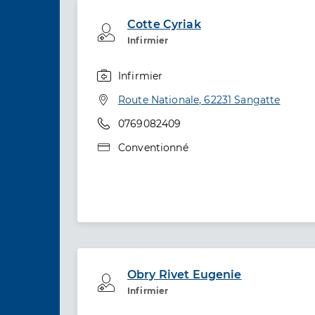
Cotte Cyriak
Professionel de santé
Infirmier
Infirmier
Spécialités
Adresse
Route Nationale, 62231 Sangatte
Téléphone
0769082409
Type de convention
Conventionné
Obry Rivet Eugenie
Professionel de santé
Infirmier