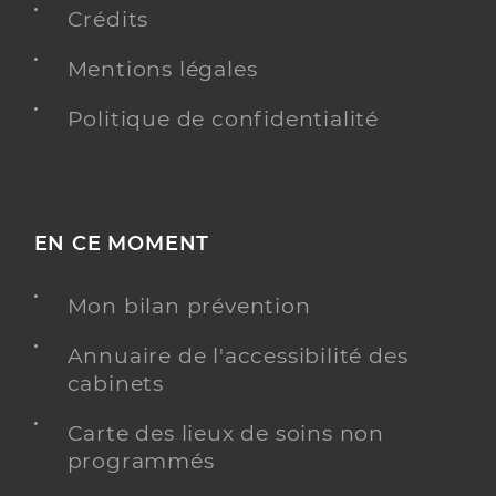
Crédits
Y ALLER
Mentions légales
Politique de confidentialité
Valenti Marion
Professionel de santé
Infirmier
Infirmier
Spécialités
EN CE MOMENT
Adresse
5d Place de France, 38150 Chanas
Téléphone
0663553253
Mon bilan prévention
Type de convention
Conventionné
Annuaire de l'accessibilité des
cabinets
Y ALLER
Carte des lieux de soins non
programmés