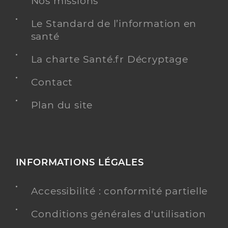
Nos missions
267 Route Nationale 7, 38150 Salaise-sur-Sanne
Téléphone
0474294757
Le Standard de l’information en
Type de convention
Conventionné
santé
La charte Santé.fr Décryptage
Y ALLER
Contact
Plan du site
Dufour Claude
Professionel de santé
Infirmier
Infirmier
INFORMATIONS LÉGALES
Spécialités
Adresse
103 Rue des Caducées, 38150 Chanas
Accessibilité : conformité partielle
Téléphone
0474842592
Type de convention
Conventionné
Conditions générales d'utilisation