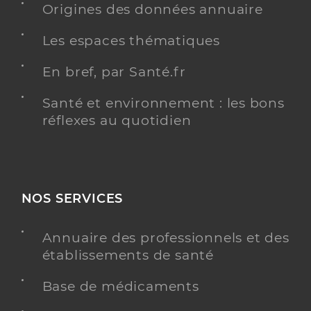
Origines des données annuaire
Treffel Marjorie
Professionel de santé
Infirmier
Les espaces thématiques
Infirmier
En bref, par Santé.fr
Spécialités
Adresse
267 Route Nationale 7, 38150 Salaise-sur-Sanne
Santé et environnement : les bons
Téléphone
0474294757
réflexes au quotidien
Type de convention
Conventionné
Y ALLER
NOS SERVICES
Annuaire des professionnels et des
Fromentoux Maeve
Professionel de santé
établissements de santé
Infirmier
Base de médicaments
Infirmier
Spécialités