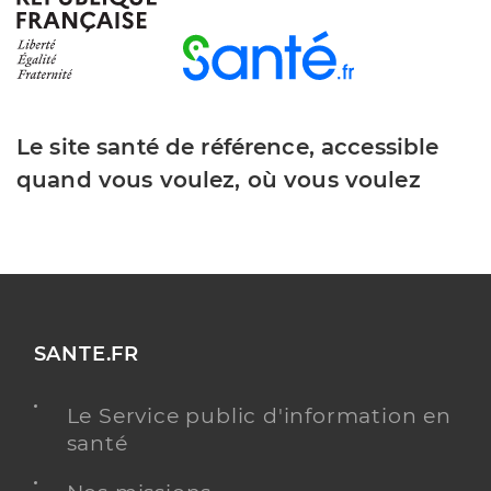
Limem Ines
Professionel de santé
Infirmier
Infirmier
Spécialités
Adresse
267 Route Nationale 7, 38150 Salaise-sur-Sanne
Le site santé de référence, accessible
Téléphone
0474294757
quand vous voulez, où vous voulez
Type de convention
Conventionné
Y ALLER
SANTE.FR
Grangeon Celine
Professionel de santé
Infirmier
Le Service public d'information en
santé
Infirmier
Spécialités
Adresse