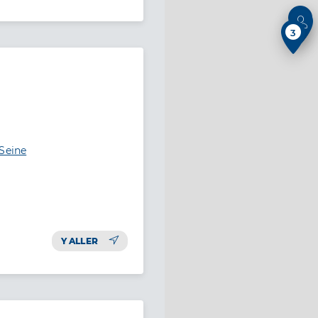
3
-Seine
Y ALLER