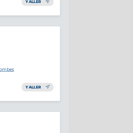
Y ALLER
olombes
Y ALLER