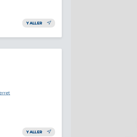
Y ALLER
erret
Y ALLER