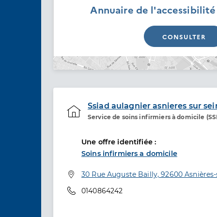
Annuaire de l'accessibilit
CONSULTER
Ssiad aulagnier asnieres sur se
Service de soins infirmiers à domicile (S
Etablissement de soins
Une offre identifiée :
Soins infirmiers a domicile
Adresse
30 Rue Auguste Bailly, 92600 Asnières-
Téléphone
0140864242