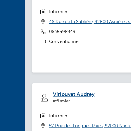
Infirmier
Spécialités
Adresse
46 Rue de la Sablière, 92600 Asnières-s
Téléphone
0645496949
Type de convention
Conventionné
Virlouvet Audrey
Professionel de santé
Infirmier
Infirmier
Spécialités
Adresse
57 Rue des Longues Raies, 92000 Nant