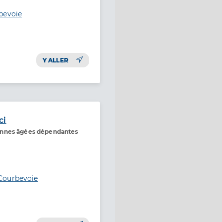
bevoie
Y ALLER
ci
onnes âgées dépendantes
Courbevoie