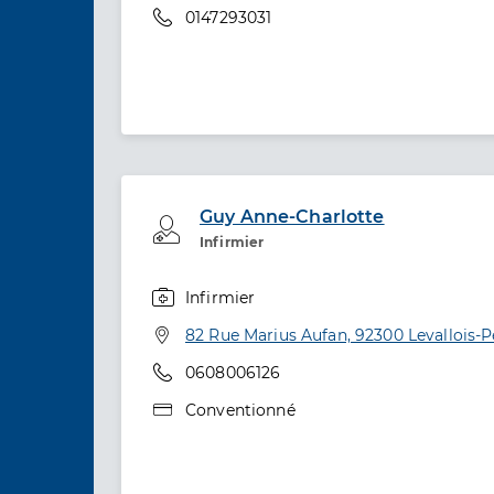
Téléphone
0147293031
Guy Anne-Charlotte
Professionel de santé
Infirmier
Infirmier
Spécialités
Adresse
82 Rue Marius Aufan, 92300 Levallois-P
Téléphone
0608006126
Type de convention
Conventionné