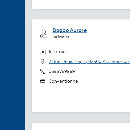
Dogbo Aurore
Professionel de santé
Infirmier
Infirmier
Spécialités
Adresse
2 Rue Denis Papin, 92600 Asnières-sur
Téléphone
0698789969
Type de convention
Conventionné