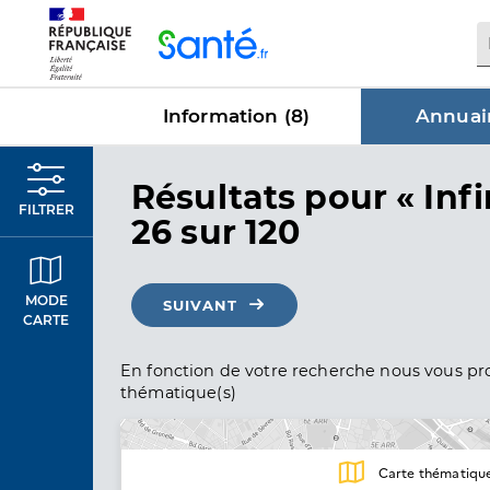
Panneau de gestion des cookies
Information (
8
)
Annuair
dans Annu
Résultats
pour « Infi
FILTRER
26 sur 120
MODE
SUIVANT
CARTE
En fonction de votre recherche nous vous pro
thématique(s)
Carte thématiqu