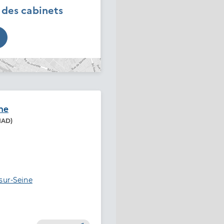
é des cabinets
ine
SIAD)
sur-Seine