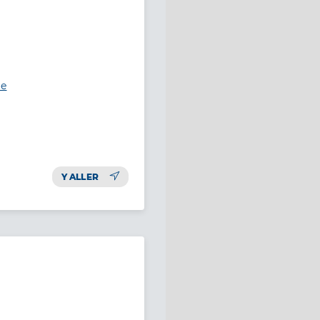
ie
Y ALLER