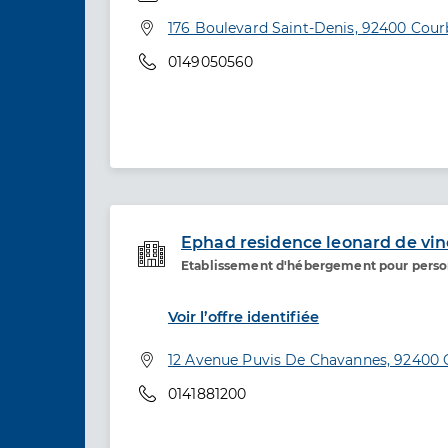
Spécialités
Adresse
176 Boulevard Saint-Denis, 92400 Cour
Téléphone
0149050560
Ephad residence leonard de vin
Etablissement d'hébergement pour pers
Etablissement de soins
Voir l’offre identifiée
Adresse
12 Avenue Puvis De Chavannes, 92400 
Téléphone
0141881200