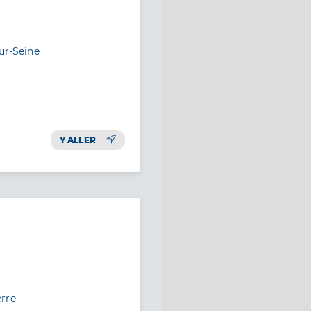
ur-Seine
Y ALLER
erre