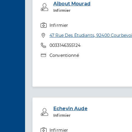
Aibout Mourad
Professionel de santé
Infirmier
Infirmier
Spécialités
Adresse
47 Rue Des Étudiants, 92400 Courbevo
Téléphone
0033146355124
Type de convention
Conventionné
Echevin Aude
Professionel de santé
Infirmier
Infirmier