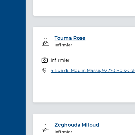
Touma Rose
Professionel de santé
Infirmier
Infirmier
Spécialités
Adresse
4 Rue du Moulin Massé, 92270 Bois-C
Zeghouda Miloud
Professionel de santé
Infirmier