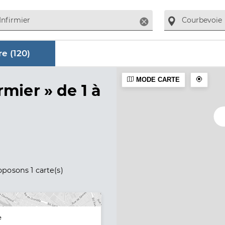
Supprimer
e (
120
)
MODE CARTE
aire
rmier »
de 1 à
posons 1 carte(s)
e