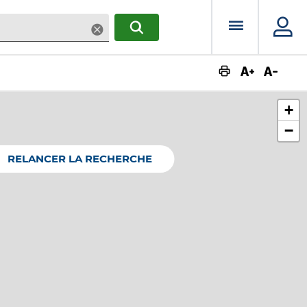
Menu prin
Supprimer
RECHERCHER
Augmente
Dimin
+
−
RELANCER LA RECHERCHE