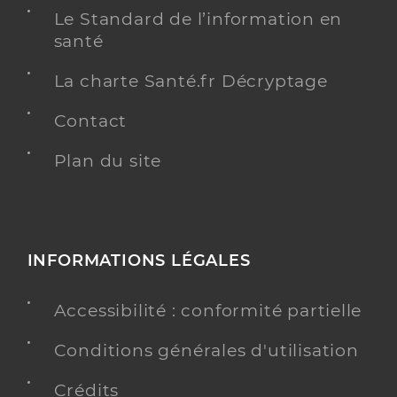
Dunkerque
Le Standard de l’information en
Type de convention
Conventionné
santé
La charte Santé.fr Décryptage
Y ALLER
Contact
Plan du site
Landay Aurore
Professionel de santé
Infirmier
Infirmier
Spécialités
INFORMATIONS LÉGALES
Adresse
95 Boulevard De La Republique, 59240
Dunkerque
Accessibilité : conformité partielle
Type de convention
Conventionné
Conditions générales d'utilisation
Y ALLER
Crédits