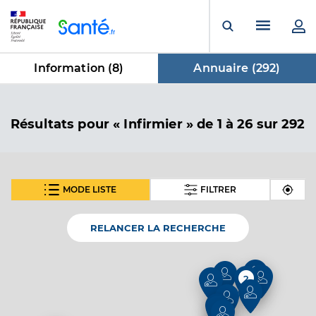
Panneau de gestion des cookies
Menu pr
Ouvrir la rech
Information (
8
)
Annuaire (
292
)
dans Annuaire
Résultats
pour « Infirmier »
de 1 à 26 sur 292
MODE LISTE
FILTRER
En fonction de votre recherche nous vous proposons 1
SUIVANT
carte(s) thématique(s)
RELANCER LA RECHERCHE
Carte thématique
2
Annuaire de l'accessibilité des cabinets
2