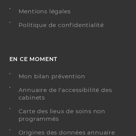
Mentions légales
Delahaye Flavie
Professionel de santé
Politique de confidentialité
Infirmier
Infirmier
Spécialités
Adresse
45 Rue Gutenberg, 59210 Coudekerque-Branche
EN CE MOMENT
Téléphone
0033640949650
Mon bilan prévention
Type de convention
Conventionné
Annuaire de l'accessibilité des
Y ALLER
cabinets
Carte des lieux de soins non
programmés
D Henry Willy
Professionel de santé
Origines des données annuaire
Infirmier