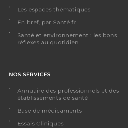
Les espaces thématiques
Infirmier
Spécialités
Adresse
En bref, par Santé.fr
102 Avenue de la Mer, 59240 Dunkerque
Téléphone
0328612294
Santé et environnement : les bons
Type de convention
Conventionné
réflexes au quotidien
Y ALLER
NOS SERVICES
Dromby Olivier
Professionel de santé
Annuaire des professionnels et des
Infirmier
établissements de santé
Infirmier
Base de médicaments
Spécialités
Adresse
79 Avenue Kléber, 59240 Dunkerque
Essais Cliniques