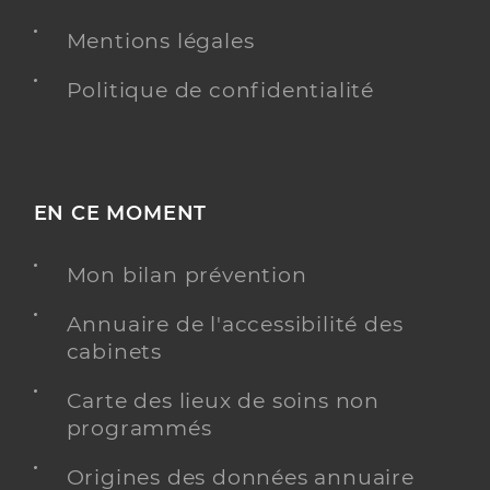
Mentions légales
Y ALLER
Politique de confidentialité
Bize Samuel
Professionel de santé
Infirmier
EN CE MOMENT
Infirmier
Spécialités
Mon bilan prévention
Adresse
47 Rue de Compostelle, 33600 Pessac
Annuaire de l'accessibilité des
Téléphone
0636956510
cabinets
Type de convention
Conventionné
Carte des lieux de soins non
programmés
Y ALLER
Origines des données annuaire