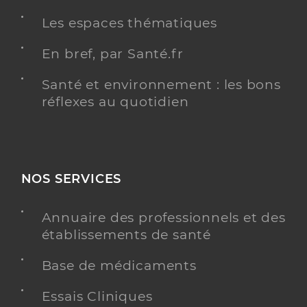
Les espaces thématiques
Mesplede Florent
Professionel de santé
Infirmier
En bref, par Santé.fr
Santé et environnement : les bons
Infirmier
Spécialités
réflexes au quotidien
Adresse
Cours du Général de Gaulle, 33170 Gradignan
Type de convention
Conventionné
Y ALLER
NOS SERVICES
Annuaire des professionnels et des
établissements de santé
Renon Benedicte
Professionel de santé
Infirmier
Base de médicaments
Infirmier
Essais Cliniques
Spécialités