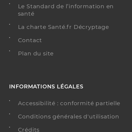
Spécialités
Le Standard de l’information en
Adresse
7 Rue du Serpent, 33600 Pessac
santé
Téléphone
0660856525
La charte Santé.fr Décryptage
Type de convention
Conventionné
Contact
Y ALLER
Plan du site
Chevalier Lena
Professionel de santé
Infirmier
INFORMATIONS LÉGALES
Infirmier
Accessibilité : conformité partielle
Spécialités
Adresse
11 Allée des Tulipes, 33600 Pessac
Conditions générales d'utilisation
Téléphone
0647944212
Crédits
Type de convention
Conventionné