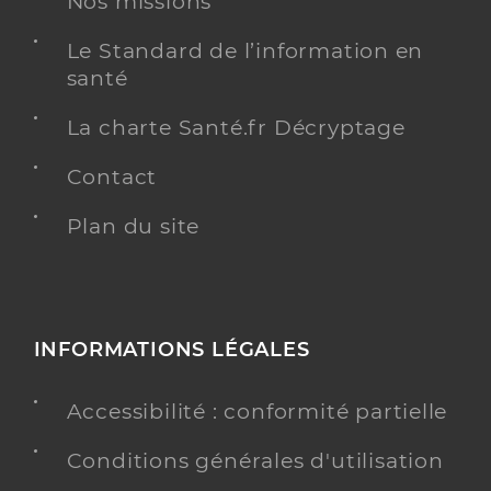
Nos missions
Rue Fongiraud, 43160 La Chaise-Dieu
Téléphone
0471000576
Le Standard de l’information en
Type de convention
Conventionné
santé
La charte Santé.fr Décryptage
Y ALLER
Contact
Plan du site
Baylot Camille
Professionel de santé
Infirmier
Infirmier
INFORMATIONS LÉGALES
Spécialités
Adresse
10 Rue Fongiraud, 43160 La Chaise-Dieu
Accessibilité : conformité partielle
Téléphone
0618973500
Type de convention
Conventionné
Conditions générales d'utilisation