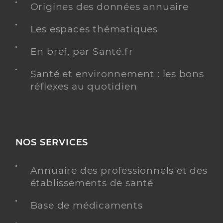
Origines des données annuaire
Cartal Virginie
Professionel de santé
Infirmier
Les espaces thématiques
Infirmier
En bref, par Santé.fr
Spécialités
Adresse
10 Avenue de la Gare, 43160 La Chaise-Dieu
Santé et environnement : les bons
Type de convention
Conventionné
réflexes au quotidien
Y ALLER
NOS SERVICES
Martinez Jeanne
Professionel de santé
Annuaire des professionnels et des
Infirmier
établissements de santé
Infirmier
Base de médicaments
Spécialités
Adresse
10 Avenue de la Gare, 43160 La Chaise-Dieu