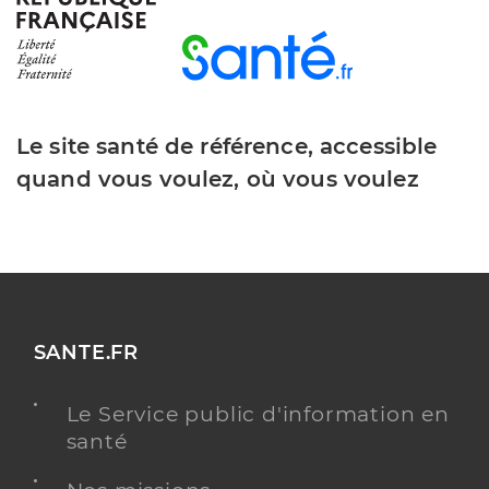
Ginet Anais
Professionel de santé
Infirmier
Infirmier
Spécialités
Adresse
914 Boulevard Honoré Teisseire, 06480 La Colle-
Le site santé de référence, accessible
sur-Loup
quand vous voulez, où vous voulez
Téléphone
0625114085
Type de convention
Conventionné
Y ALLER
SANTE.FR
Luccisano Christopher
Le Service public d'information en
Professionel de santé
Infirmier
santé