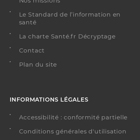
Nos missions
Infirmier
Spécialités
Adresse
Route de Vence, 06570 Saint-Paul-de-Vence
Le Standard de l’information en
santé
Téléphone
0626664969
Type de convention
Conventionné
La charte Santé.fr Décryptage
Contact
Y ALLER
Plan du site
Abad Emmanuelle
Professionel de santé
Infirmier
INFORMATIONS LÉGALES
Infirmier
Spécialités
Accessibilité : conformité partielle
Adresse
914 Boulevard Honoré Teisseire, 06480 La Colle-
sur-Loup
Conditions générales d'utilisation
Téléphone
0602009712