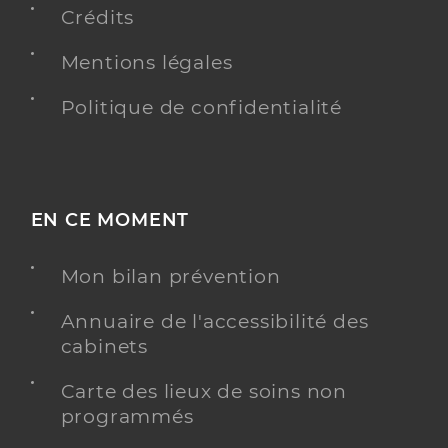
Type de convention
Conventionné
Crédits
Mentions légales
Y ALLER
Politique de confidentialité
Picot Anne Catherine
Professionel de santé
Infirmier
EN CE MOMENT
Infirmier
Spécialités
Mon bilan prévention
Adresse
Route de Vence, 06570 Saint-Paul-de-Vence
Annuaire de l'accessibilité des
Téléphone
0624850040
cabinets
Type de convention
Conventionné
Carte des lieux de soins non
programmés
Y ALLER