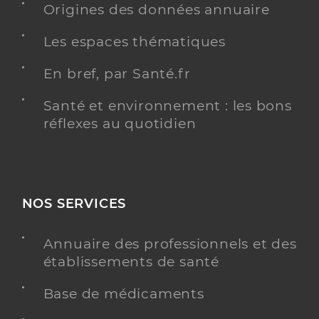
Origines des données annuaire
Les espaces thématiques
Pinault Emilie
Professionel de santé
Infirmier
En bref, par Santé.fr
Infirmier
Santé et environnement : les bons
Spécialités
réflexes au quotidien
Adresse
7 Chemin des Rouguets, 06480 La Colle-sur-
Loup
Téléphone
0650551234
Type de convention
Conventionné
NOS SERVICES
Y ALLER
Annuaire des professionnels et des
établissements de santé
Base de médicaments
D Hondt Marie Helene
Professionel de santé