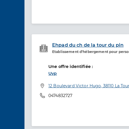
Ehpad du ch de la tour du pin
Etablissement d'hébergement pour pers
Etablissement de soins
Une offre identifiée :
Uvp
Adresse
12 Boulevard Victor Hugo, 38110 La Tou
Téléphone
0474832727