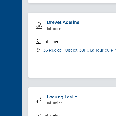
Drevet Adeline
Professionel de santé
Infirmier
Infirmier
Spécialités
Adresse
36 Rue de l’Oiselet, 38110 La Tour-du-Pi
Loeung Leslie
Professionel de santé
Infirmier