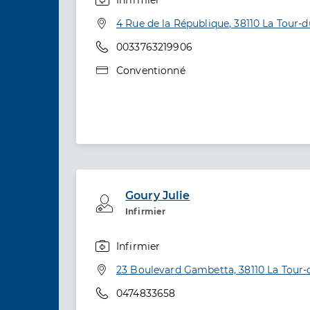
Infirmier
Spécialités
Adresse
4 Rue de la République, 38110 La Tour-d
Téléphone
0033763219906
Type de convention
Conventionné
Goury Julie
Professionel de santé
Infirmier
Infirmier
Spécialités
Adresse
23 Boulevard Gambetta, 38110 La Tour-
Téléphone
0474833658