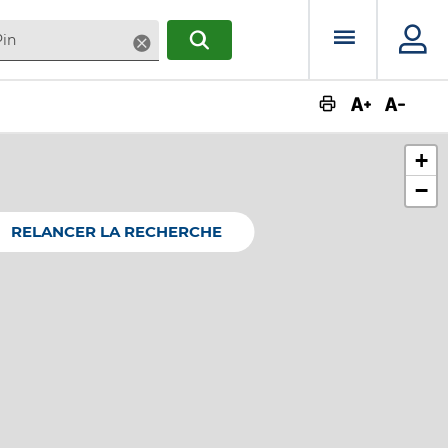
Menu prin
Supprimer
RECHERCHER
Augmente
Dimin
+
−
RELANCER LA RECHERCHE