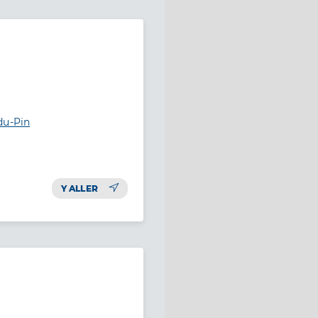
du-Pin
Y ALLER