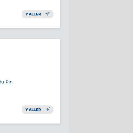
Y ALLER
du-Pin
Y ALLER