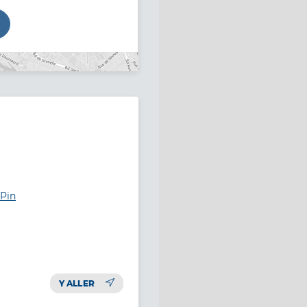
-Pin
Y ALLER