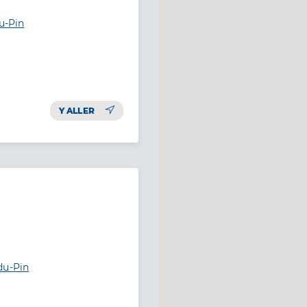
u-Pin
Y ALLER
du-Pin