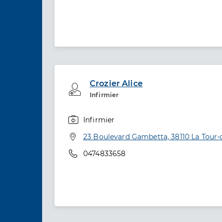
Crozier Alice
Professionel de santé
Infirmier
Infirmier
Spécialités
Adresse
23 Boulevard Gambetta, 38110 La Tour-
Téléphone
0474833658