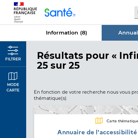
Panneau de gestion des cookies
Information (
8
)
Annuai
dans Annu
Résultats
pour « Infi
FILTRER
25 sur 25
MODE
CARTE
En fonction de votre recherche nous vous pro
thématique(s)
Carte thématiqu
Annuaire de l'accessibilit