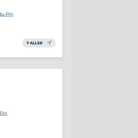
du-Pin
Y ALLER
-Pin