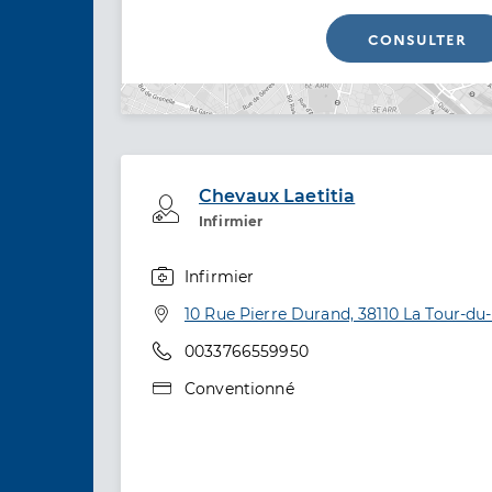
CONSULTER
Chevaux Laetitia
Professionel de santé
Infirmier
Infirmier
Spécialités
Adresse
10 Rue Pierre Durand, 38110 La Tour-du
Téléphone
0033766559950
Type de convention
Conventionné