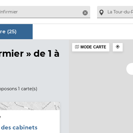
Supprimer
re (
25
)
MODE CARTE
aire
rmier »
de 1 à
posons 1 carte(s)
e
é des cabinets