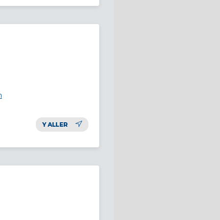
n
Y ALLER