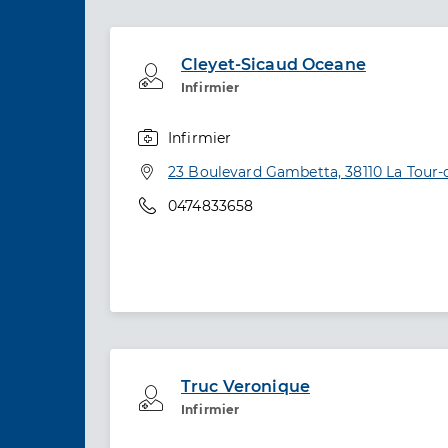
Cleyet-Sicaud Oceane
Professionel de santé
Infirmier
Infirmier
Spécialités
Adresse
23 Boulevard Gambetta, 38110 La Tour-
Téléphone
0474833658
Truc Veronique
Professionel de santé
Infirmier