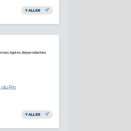
Y ALLER
onnes âgées dépendantes
r-du-Pin
Y ALLER