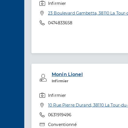
Infirmier
Spécialités
Adresse
23 Boulevard Gambetta, 38110 La Tour-
Téléphone
0474833658
Monin Lionel
Professionel de santé
Infirmier
Infirmier
Spécialités
Adresse
10 Rue Pierre Durand, 38110 La Tour-du
Téléphone
0631919496
Type de convention
Conventionné