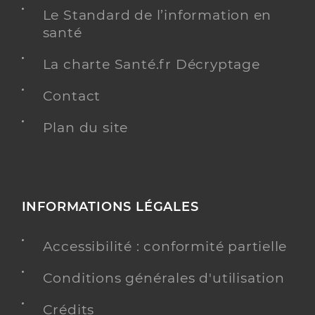
Le Standard de l’information en
Infirmier
Spécialités
santé
Adresse
13 Rue Marcel Cerdan, 92300 Levallois-Perret
Téléphone
0033604467284
La charte Santé.fr Décryptage
Type de convention
Conventionné
Contact
Plan du site
Y ALLER
Torrec Caroline
Professionel de santé
INFORMATIONS LÉGALES
Infirmier
Accessibilité : conformité partielle
Infirmier
Spécialités
Adresse
Conditions générales d'utilisation
56 Rue Jean Jaurès, 92300 Levallois-Perret
Type de convention
Conventionné
Crédits