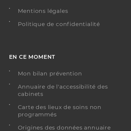
Mentions légales
PRENDRE RENDEZ-VOUS
Y ALLER
Politique de confidentialité
Cisse Marlene
Professionel de santé
Infirmier
EN CE MOMENT
Infirmier
Spécialités
Mon bilan prévention
Adresse
12 Rue Raspail, 92300 Levallois-Perret
Annuaire de l'accessibilité des
Type de convention
Conventionné
cabinets
Y ALLER
Carte des lieux de soins non
programmés
Origines des données annuaire