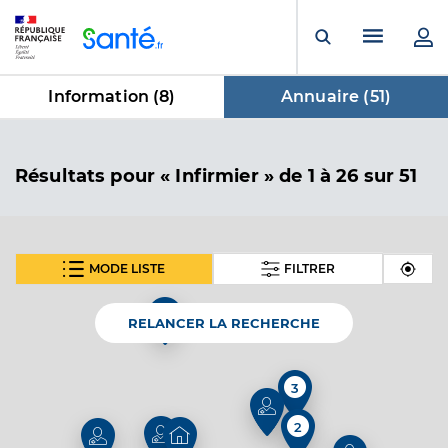
Panneau de gestion des cookies
Menu pr
Ouvrir la rech
Information (
8
)
Annuaire (
51
)
dans Annuaire
Résultats
pour « Infirmier »
de 1 à 26 sur 51
MODE LISTE
FILTRER
En fonction de votre recherche nous vous proposons 1
SUIVANT
carte(s) thématique(s)
RELANCER LA RECHERCHE
Carte thématique
3
Annuaire de l'accessibilité des cabinets
2