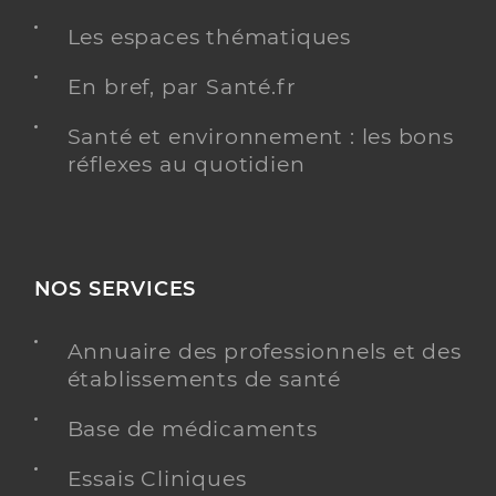
Mokoy Christelle
Professionel de santé
Les espaces thématiques
Infirmier
En bref, par Santé.fr
Infirmier
Spécialités
Adresse
56 Rue Jean Jaurès, 92300 Levallois-Perret
Santé et environnement : les bons
réflexes au quotidien
Type de convention
Conventionné
Y ALLER
NOS SERVICES
Annuaire des professionnels et des
Gerez Valerie
Professionel de santé
établissements de santé
Infirmier
Base de médicaments
Infirmier
Spécialités
Adresse
6 Avenue Paul Adam, 75017 Paris
Essais Cliniques