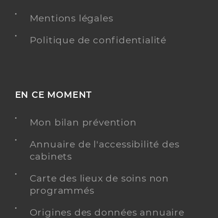
Y ALLER
Mentions légales
Politique de confidentialité
Chausson Thierry
Professionel de santé
Infirmier
EN CE MOMENT
Infirmier
Spécialités
Adresse
37 Rue du Général de Gaulle, 33310 Lormont
Mon bilan prévention
Téléphone
0699284370
Annuaire de l'accessibilité des
cabinets
Y ALLER
Carte des lieux de soins non
programmés
Origines des données annuaire
Mange Quentin