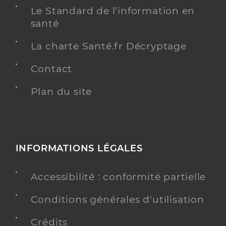
Infirmier
Le Standard de l’information en
Spécialités
Adresse
santé
18 Avenue de la Libération, 33310 Lormont
Téléphone
0664648018
La charte Santé.fr Décryptage
Type de convention
Conventionné
Contact
Y ALLER
Plan du site
Dupuy-Deveaud Anne
Professionel de santé
INFORMATIONS LÉGALES
Infirmier
Accessibilité : conformité partielle
Infirmier
Spécialités
Adresse
16 Boulevard Odilon Redon, 33310 Lormont
Conditions générales d'utilisation
Type de convention
Conventionné
Crédits