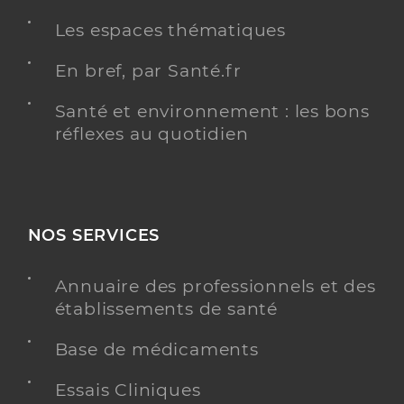
Professionel de santé
Infirmier
Les espaces thématiques
Infirmier
En bref, par Santé.fr
Spécialités
Adresse
52 Avenue René Cassagne, 33150 Cenon
Santé et environnement : les bons
Téléphone
0610124967
réflexes au quotidien
Type de convention
Conventionné
Y ALLER
NOS SERVICES
Annuaire des professionnels et des
Meillon Guillaume
Professionel de santé
établissements de santé
Infirmier
Base de médicaments
Infirmier
Spécialités
Essais Cliniques
Adresse
4 Allée René Cassagne, 33310 Lormont