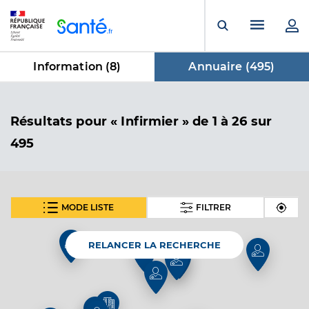
Panneau de gestion des cookies
Menu pr
Ouvrir la rech
Information (
8
)
Annuaire (
495
)
dans Annuaire
Résultats
pour « Infirmier »
de 1 à 26 sur
495
MODE LISTE
FILTRER
En fonction de votre recherche nous vous proposons 1
SUIVANT
carte(s) thématique(s)
RELANCER LA RECHERCHE
Carte thématique
Annuaire de l'accessibilité des cabinets