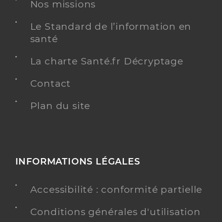
Nos missions
Infirmier
Spécialités
Adresse
Le Standard de l’information en
46 Rue de la Contrie, 44100 Nantes
santé
Téléphone
0687399141
Type de convention
Conventionné
La charte Santé.fr Décryptage
Contact
Y ALLER
Plan du site
Azarfane Sliman
Professionel de santé
Infirmier
INFORMATIONS LÉGALES
Infirmier
Spécialités
Accessibilité : conformité partielle
Adresse
2 Boulevard Léon Jouhaux, 44100 Nantes
Conditions générales d'utilisation
Téléphone
0240438888