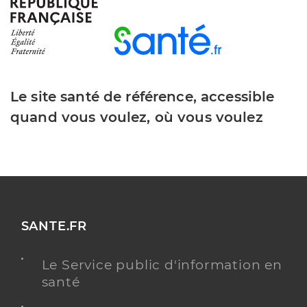
Boidec Yolaine
Professionel de santé
Infirmier
Le site santé de référence, accessible
Infirmier
Spécialités
quand vous voulez, où vous voulez
Adresse
94 Boulevard de la Prairie au Duc, 44200 Nantes
Type de convention
Conventionné
PRENDRE RENDEZ-VOUS
Y ALLER
SANTE.FR
Le Service public d'information en
Briand Anthony
Professionel de santé
santé
Infirmier