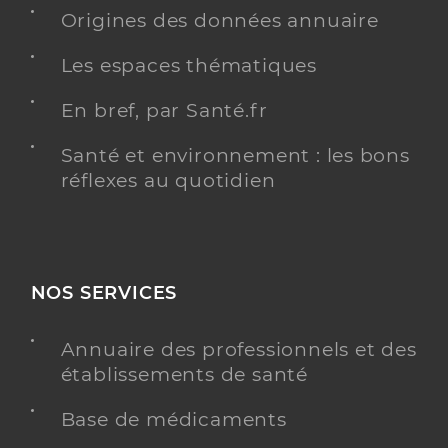
Origines des données annuaire
Mansion Delphine
Professionel de santé
Les espaces thématiques
Infirmier
En bref, par Santé.fr
Infirmier
Spécialités
Adresse
26 Boulevard Victor Hugo, 44200 Nantes
Santé et environnement : les bons
réflexes au quotidien
Téléphone
0251172247
Y ALLER
NOS SERVICES
Annuaire des professionnels et des
Pottier Frederique
Professionel de santé
établissements de santé
Infirmier
Base de médicaments
Infirmier
Spécialités