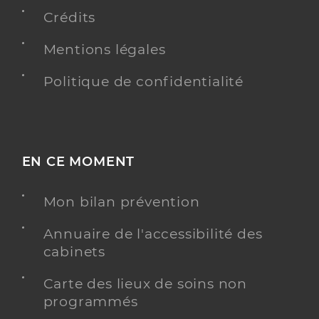
Type de convention
Conventionné
Crédits
Mentions légales
PRENDRE RENDEZ-VOUS
Y ALLER
Politique de confidentialité
Rondineau Chloe
Professionel de santé
Infirmier
EN CE MOMENT
Infirmier
Spécialités
Mon bilan prévention
Adresse
26 Boulevard Victor Hugo, 44200 Nantes
Annuaire de l'accessibilité des
Téléphone
0251172247
cabinets
Y ALLER
Carte des lieux de soins non
programmés