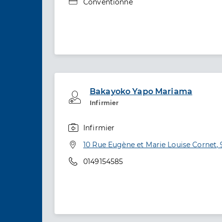
Type de convention
Conventionné
Bakayoko Yapo Mariama
Professionel de santé
Infirmier
Infirmier
Spécialités
Adresse
10 Rue Eugène et Marie Louise Cornet,
Téléphone
0149154585