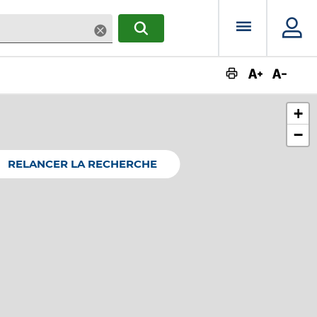
Menu prin
Supprimer
RECHERCHER
Augmente
Dimin
+
−
RELANCER LA RECHERCHE