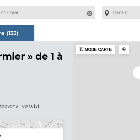
Supprimer
e (
133
)
MODE CARTE
aire
rmier »
de 1 à
posons 1 carte(s)
e