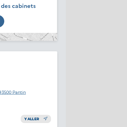
é des cabinets
 93500 Pantin
Y ALLER