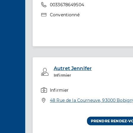
Téléphone
0033678649504
Type de convention
Conventionné
Autret Jennifer
Professionel de santé
Infirmier
Infirmier
Spécialités
Adresse
48 Rue de la Courneuve, 93000 Bobign
PRENDRE RENDEZ-V