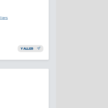
liers
Y ALLER