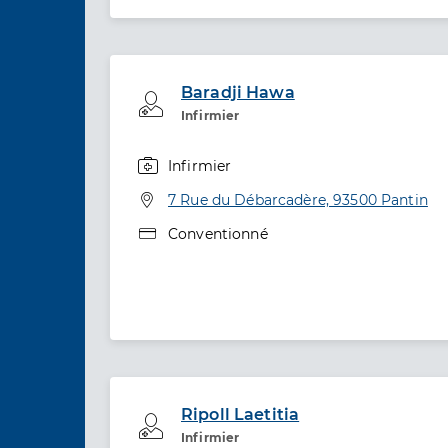
Baradji Hawa
Professionel de santé
Infirmier
Infirmier
Spécialités
Adresse
7 Rue du Débarcadère, 93500 Pantin
Type de convention
Conventionné
Ripoll Laetitia
Professionel de santé
Infirmier