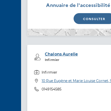
Annuaire de l'accessibilit
CONSULTER
Chalons Aurelie
Professionel de santé
Infirmier
Infirmier
Spécialités
Adresse
10 Rue Eugène et Marie Louise Cornet,
Téléphone
0149154585