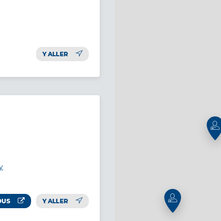
Y ALLER
y
OUS
Y ALLER