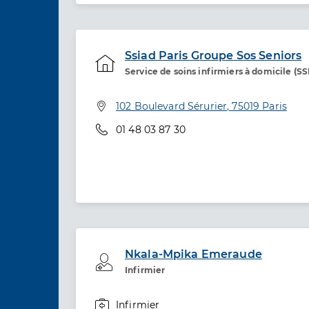
Ssiad Paris Groupe Sos Seniors
Service de soins infirmiers à domicile (S
Service de santé
Adresse
102 Boulevard Sérurier, 75019 Paris
Téléphone
01 48 03 87 30
Nkala-Mpika Emeraude
Professionel de santé
Infirmier
Infirmier