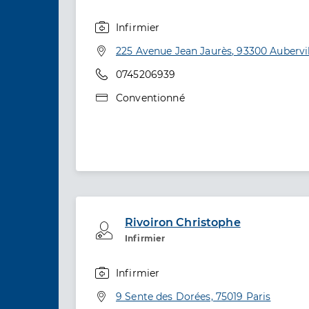
Infirmier
Spécialités
Adresse
225 Avenue Jean Jaurès, 93300 Aubervil
Téléphone
0745206939
Type de convention
Conventionné
Rivoiron Christophe
Professionel de santé
Infirmier
Infirmier
Spécialités
Adresse
9 Sente des Dorées, 75019 Paris