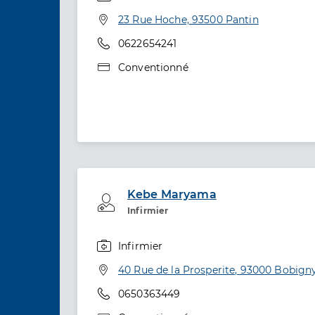
Spécialités
Adresse
23 Rue Hoche, 93500 Pantin
Téléphone
0622654241
Type de convention
Conventionné
Kebe Maryama
Professionel de santé
Infirmier
Infirmier
Spécialités
Adresse
40 Rue de la Prosperite, 93000 Bobign
Téléphone
0650363449