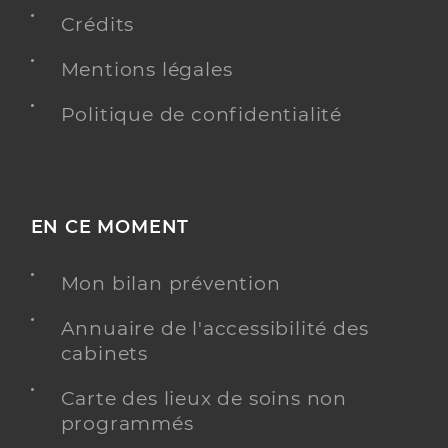
Crédits
PRENDRE RENDEZ-VOUS
Y ALLER
Mentions légales
Politique de confidentialité
Lubrez Claire
Professionel de santé
Infirmier
EN CE MOMENT
Infirmier
Spécialités
Adresse
46 Rue Léon Mathieu, 51100 Reims
Mon bilan prévention
Téléphone
0326080209
Annuaire de l'accessibilité des
Type de convention
Conventionné
cabinets
Carte des lieux de soins non
PRENDRE RENDEZ-VOUS
Y ALLER
programmés
BILAN DE PRÉVENTION