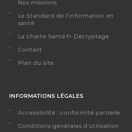
Nos missions
Infirmier
Spécialités
Le Standard de l’information en
Adresse
73 Rue d’Alsace-Lorraine, 51100 Reims
santé
Téléphone
0621813254
La charte Santé.fr Décryptage
Type de convention
Conventionné
Contact
Y ALLER
Plan du site
Francois Cyril
Professionel de santé
Infirmier
INFORMATIONS LÉGALES
Infirmier
Accessibilité : conformité partielle
Spécialités
Adresse
23 Rue Courmeaux, 51100 Reims
Conditions générales d'utilisation
Type de convention
Conventionné