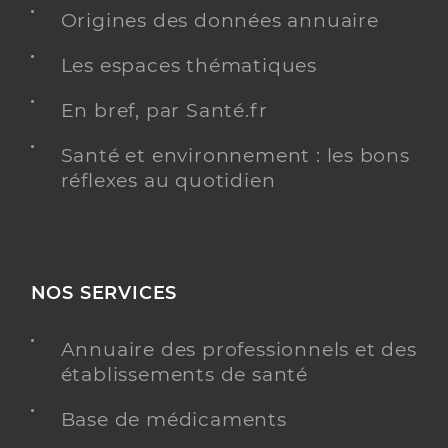
Origines des données annuaire
Les espaces thématiques
Bremont Lolita
Professionel de santé
En bref, par Santé.fr
Infirmier
Santé et environnement : les bons
Infirmier
réflexes au quotidien
Spécialités
Adresse
88 Rue Ledru-Rollin, 51100 Reims
Téléphone
0326065600
NOS SERVICES
Y ALLER
Annuaire des professionnels et des
établissements de santé
Deslandes Claire
Professionel de santé
Base de médicaments
Infirmier