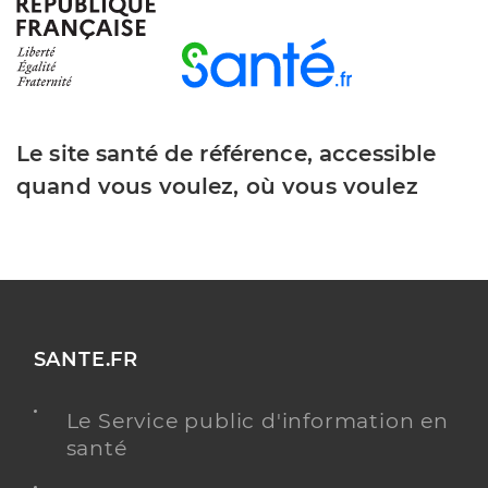
Maison de retraite "tiers temps" reims
Etablissement d'hébergement pour personnes
Etablissement de soins
âgées dépendantes
Le site santé de référence, accessible
Voir l’offre identifiée
quand vous voulez, où vous voulez
Adresse
42 Rue des Capucins, 51100 Reims
Téléphone
0326043636
Y ALLER
SANTE.FR
Le Service public d'information en
Gassama Thierry
Professionel de santé
santé
Infirmier