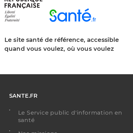
Jollivet Laura
Professionel de santé
Infirmier
Infirmier
Spécialités
Le site santé de référence, accessible
Adresse
115 Place du Couvent, 07700 Saint-Remèze
quand vous voulez, où vous voulez
Téléphone
0785891084
Type de convention
Conventionné
Y ALLER
SANTE.FR
Marquerol Laetitia
Professionel de santé
Le Service public d'information en
Infirmier
santé
Infirmier