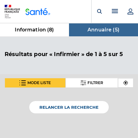
Panneau de gestion des cookies
Menu pr
Ouvrir la rech
Information (
8
)
Annuaire (
5
)
dans Annuaire
Résultats
pour « Infirmier »
de 1 à 5 sur 5
MODE LISTE
FILTRER
En fonction de votre recherche nous vous proposons 1
carte(s) thématique(s)
RELANCER LA RECHERCHE
Carte thématique
Annuaire de l'accessibilité des cabinets