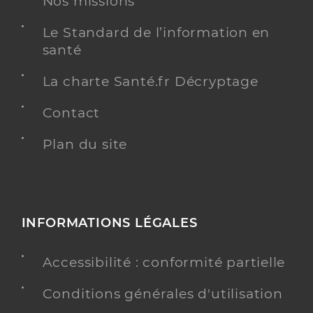
Nos missions
Spécialités
Adresse
115 Place du Couvent, 07700 Saint-Remèze
Le Standard de l’information en
Téléphone
0785891084
santé
Type de convention
Conventionné
La charte Santé.fr Décryptage
Contact
Y ALLER
Plan du site
Senay Nais
Professionel de santé
Infirmier
INFORMATIONS LÉGALES
Infirmier
Spécialités
Adresse
Accessibilité : conformité partielle
115 Place du Couvent, 07700 Saint-Remèze
Type de convention
Conventionné
Conditions générales d'utilisation