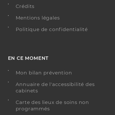
64 Rue de Barleté, 47000 Agen
Crédits
Téléphone
0677778632
Mentions légales
Type de convention
Conventionné
Politique de confidentialité
Y ALLER
EN CE MOMENT
Castain Michel
Professionel de santé
Masseur-Kinésithérapeute
Mon bilan prévention
Kinésithérapie
Spécialités
Annuaire de l'accessibilité des
Adresse
39 Cours Victor Hugo, 47000 Agen
cabinets
Téléphone
0964195565
Carte des lieux de soins non
Type de convention
Conventionné
programmés