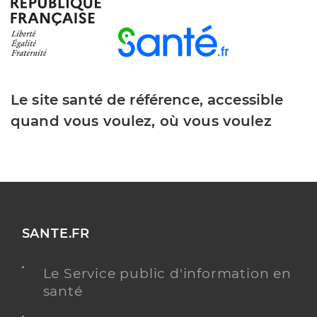
Y ALLER
Azarkan Imad
Professionel de santé
Masseur-Kinésithérapeute
Le site santé de référence, accessible
quand vous voulez, où vous voulez
Kinésithérapie
Spécialités
Adresse
28 Boulevard Edouard Lacour, 47000 Agen
Téléphone
+33 553485311
Type de convention
Conventionné
SANTE.FR
Y ALLER
Le Service public d'information en
santé