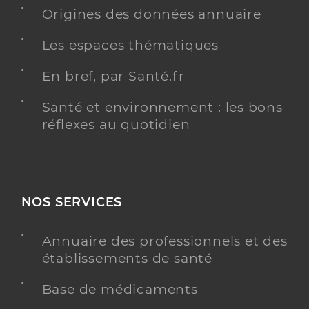
Origines des données annuaire
Y ALLER
Les espaces thématiques
En bref, par Santé.fr
Medard Agathe
Professionel de santé
Masseur-Kinésithérapeute
Santé et environnement : les bons
réflexes au quotidien
Kinésithérapie
Spécialités
Adresse
196 Boulevard de la Liberté, 47000 Agen
Téléphone
0553663416
NOS SERVICES
Type de convention
Conventionné
Annuaire des professionnels et des
Y ALLER
établissements de santé
Base de médicaments