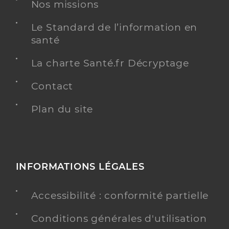
Darras Marjorie
Professionel de santé
Nos missions
Masseur-Kinésithérapeute
Le Standard de l’information en
Kinésithérapie
santé
Spécialités
Adresse
70 Cours Victor Hugo, 47000 Agen
La charte Santé.fr Décryptage
Téléphone
0616625705
Contact
Type de convention
Conventionné
Plan du site
Y ALLER
INFORMATIONS LÉGALES
Bourdon Lola
Professionel de santé
Masseur-Kinésithérapeute
Accessibilité : conformité partielle
Kinésithérapie
Conditions générales d'utilisation
Spécialités
Adresse