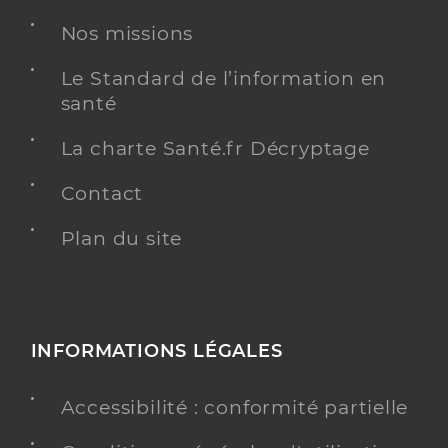
Didier Solene
Nos missions
Professionel de santé
Masseur-Kinésithérapeute
Le Standard de l’information en
santé
Kinésithérapie
Spécialités
Adresse
34 Rue du Maréchal Foch, 57130 Ars-sur-Moselle
La charte Santé.fr Décryptage
Téléphone
0387607679
Contact
Type de convention
Conventionné
Plan du site
Y ALLER
INFORMATIONS LÉGALES
Sturtzer Philippe
Professionel de santé
Masseur-Kinésithérapeute
Accessibilité : conformité partielle
Kinésithérapie