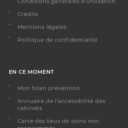
Conditions générales d'utilisation
Spécialités
Adresse
19 Rue Pasteur, 57130 Ars-sur-Moselle
Crédits
Téléphone
0387606909
Mentions légales
Type de convention
Conventionné
Politique de confidentialité
Y ALLER
EN CE MOMENT
Goetzmann Maxime
Professionel de santé
Masseur-Kinésithérapeute
Mon bilan prévention
Kinésithérapie
Annuaire de l'accessibilité des
Spécialités
Adresse
19 Rue Pasteur, 57130 Ars-sur-Moselle
cabinets
Téléphone
0387606909
Carte des lieux de soins non