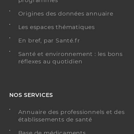
programmés
Y ALLER
Origines des données annuaire
Les espaces thématiques
Blaise Julie
Professionel de santé
En bref, par Santé.fr
Masseur-Kinésithérapeute
Santé et environnement : les bons
Kinésithérapie
réflexes au quotidien
Spécialités
Adresse
10 Rue Pasteur, 57130 Ars-sur-Moselle
Téléphone
0387606738
Type de convention
Conventionné
NOS SERVICES
Y ALLER
Annuaire des professionnels et des
TESTS ANTIGÉNIQUES
établissements de santé
Base de médicaments