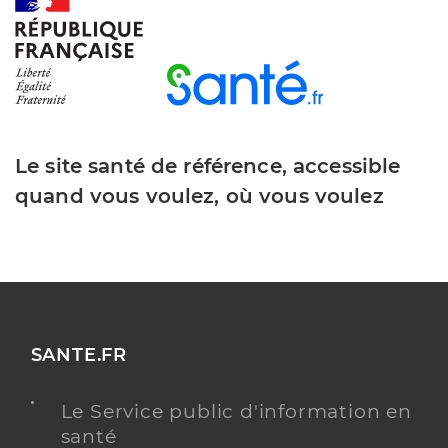
Y ALLER
Guyot Frederic
Professionel de santé
Le site santé de référence, accessible
Masseur-Kinésithérapeute
quand vous voulez, où vous voulez
Kinésithérapie
Spécialités
Adresse
34 Rue du Maréchal Foch, 57130 Ars-sur-Moselle
Téléphone
0387607679
Type de convention
Conventionné
SANTE.FR
Y ALLER
Le Service public d'information en
santé