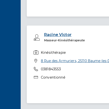
Racine Victor
Professionel de santé
Masseur-Kinésithérapeute
Kinésithérapie
Spécialités
Adresse
8 Rue des Armuriers, 25110 Baume-les
Téléphone
0381843553
Type de convention
Conventionné