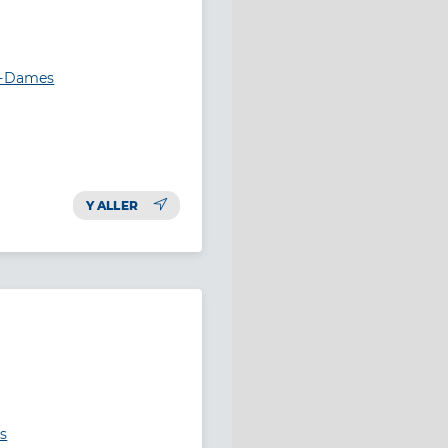
es-Dames
Y ALLER
s