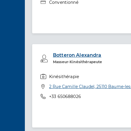
Type de convention
Conventionné
Botteron Alexandra
Professionel de santé
Masseur-Kinésithérapeute
Kinésithérapie
Spécialités
Adresse
2 Rue Camille Claudel, 25110 Baume-l
Téléphone
+33 650688026