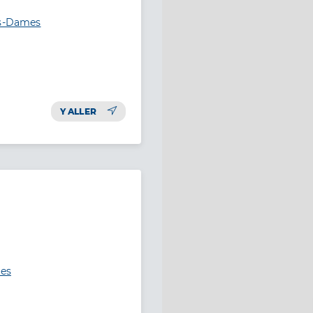
es-Dames
Y ALLER
mes