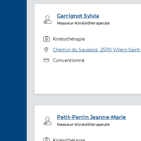
Garrignot Sylvia
Professionel de santé
Masseur-Kinésithérapeute
Kinésithérapie
Spécialités
Adresse
Chemin du Saussois, 25110 Villers-Saint
Type de convention
Conventionné
Petit-Perrin Jeanne-Marie
Professionel de santé
Masseur-Kinésithérapeute
Kinésithérapie