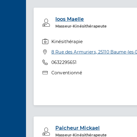
Ioos Maelle
Professionel de santé
Masseur-Kinésithérapeute
Kinésithérapie
Spécialités
Adresse
8 Rue des Armuriers, 25110 Baume-les
Téléphone
0632295651
Type de convention
Conventionné
Paicheur Mickael
Professionel de santé
Masseur-Kinésithérapeute