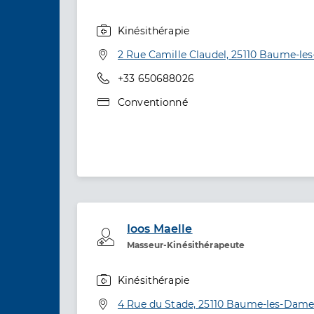
Kinésithérapie
Spécialités
Adresse
2 Rue Camille Claudel, 25110 Baume-l
Téléphone
+33 650688026
Type de convention
Conventionné
Ioos Maelle
Professionel de santé
Masseur-Kinésithérapeute
Kinésithérapie
Spécialités
Adresse
4 Rue du Stade, 25110 Baume-les-Dame