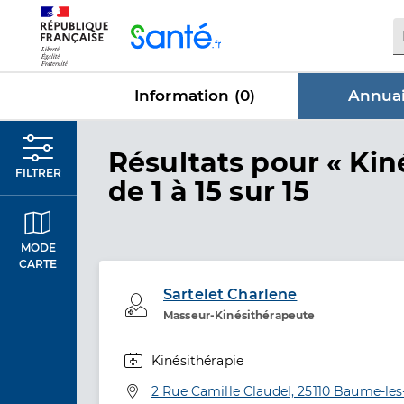
Panneau de gestion des cookies
Information (
0
)
Annuai
dans Annu
Résultats
pour « Kin
FILTRER
de 1 à 15 sur 15
MODE
CARTE
Sartelet Charlene
Professionel de santé
Masseur-Kinésithérapeute
Kinésithérapie
Spécialités
Adresse
2 Rue Camille Claudel, 25110 Baume-l