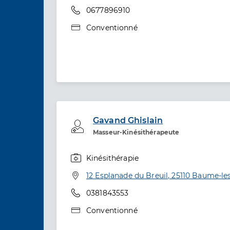
Téléphone
0677896910
Type de convention
Conventionné
Gavand Ghislain
Professionel de santé
Masseur-Kinésithérapeute
Kinésithérapie
Spécialités
Adresse
12 Esplanade du Breuil, 25110 Baume-l
Téléphone
0381843553
Type de convention
Conventionné