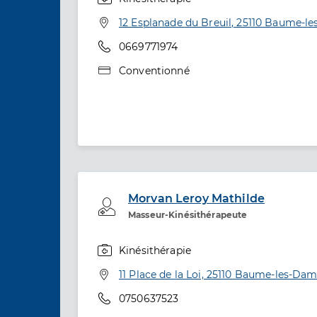
Spécialités
Adresse
12 Esplanade du Breuil, 25110 Baume-l
Téléphone
0669771974
Type de convention
Conventionné
Morvan Leroy Mathilde
Professionel de santé
Masseur-Kinésithérapeute
Kinésithérapie
Spécialités
Adresse
11 Place de la Loi, 25110 Baume-les-Da
Téléphone
0750637523