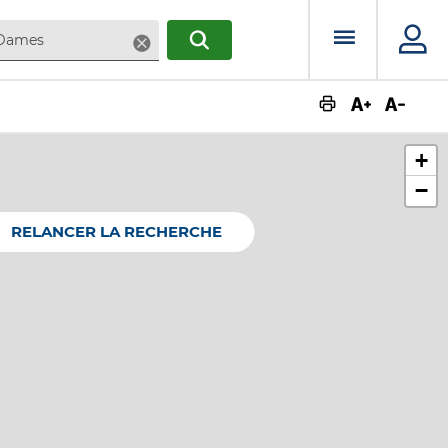
Menu prin
Supprimer
RECHERCHER
Augmente
Dimin
+
−
RELANCER LA RECHERCHE