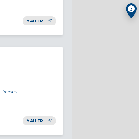
3
Y ALLER
es-Dames
Y ALLER