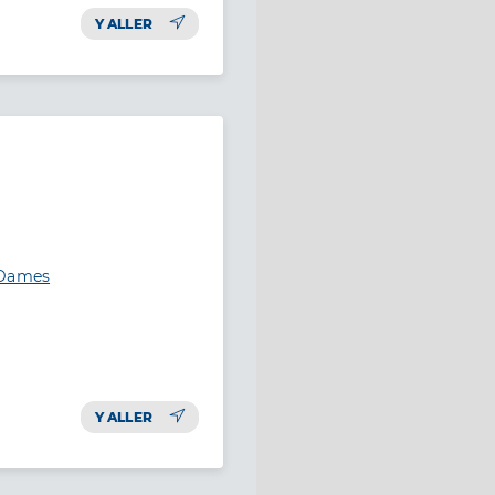
Y ALLER
-Dames
Y ALLER