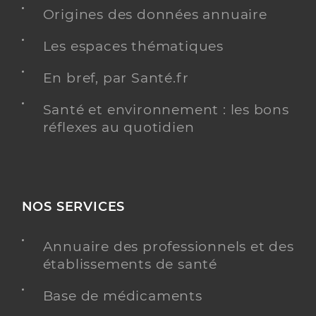
Origines des données annuaire
Les espaces thématiques
Masgrimaud Marie-Laetitia
Professionel de santé
En bref, par Santé.fr
Masseur-Kinésithérapeute
Santé et environnement : les bons
Kinésithérapie
réflexes au quotidien
Spécialités
Adresse
Zone d amenagement concerte Des Castors, 83320
Carqueiranne
Téléphone
+33 621893768
NOS SERVICES
Y ALLER
Annuaire des professionnels et des
établissements de santé
Pauchon-Pennamen Audrey
Base de médicaments
Professionel de santé
Masseur-Kinésithérapeute