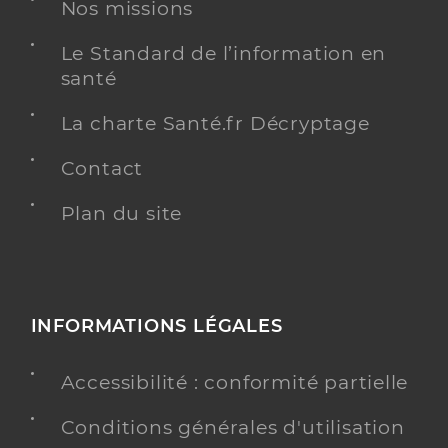
Nos missions
Kinésithérapie
Le Standard de l’information en
Spécialités
Adresse
270 Route de la Benoite, 83320 Carqueiranne
santé
Téléphone
0620992392
La charte Santé.fr Décryptage
Type de convention
Conventionné
Contact
Y ALLER
Plan du site
Meilland Ibis
Professionel de santé
INFORMATIONS LÉGALES
Masseur-Kinésithérapeute
Accessibilité : conformité partielle
Kinésithérapie
Spécialités
Adresse
Avenue Ganzin, 83220 Le Pradet
Conditions générales d'utilisation
Téléphone