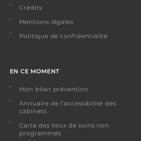
0788474807
Crédits
Type de convention
Conventionné
Mentions légales
Y ALLER
Politique de confidentialité
Rojo Justine
Professionel de santé
Masseur-Kinésithérapeute
EN CE MOMENT
Kinésithérapie
Mon bilan prévention
Spécialités
Adresse
Avenue Ganzin, 83220 Le Pradet
Annuaire de l'accessibilité des
Téléphone
0761316123
cabinets
Type de convention
Conventionné
Carte des lieux de soins non
programmés
Y ALLER