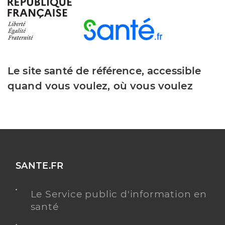
Beauregard Nicolas
Professionel de santé
Masseur-Kinésithérapeute
Le site santé de référence, accessible
Kinésithérapie
Spécialités
quand vous voulez, où vous voulez
Adresse
7 Allee des Freezias, 83320 Carqueiranne
Téléphone
0494244194
Type de convention
Conventionné
Y ALLER
SANTE.FR
Le Service public d'information en
santé
Bouteilly Valerie
Professionel de santé
Masseur-Kinésithérapeute