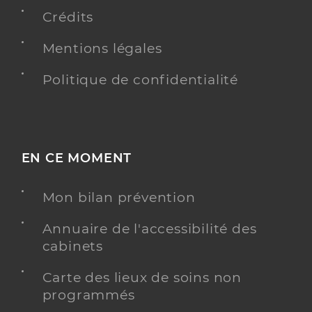
Conventionné
Crédits
Y ALLER
Mentions légales
Politique de confidentialité
Voidrot-Martinez Lauriane
Professionel de santé
Masseur-Kinésithérapeute
EN CE MOMENT
Kinésithérapie
Spécialités
Adresse
Allée de l’Aubisque, 31770 Colomiers
Mon bilan prévention
Type de convention
Conventionné
Annuaire de l'accessibilité des
cabinets
Y ALLER
Carte des lieux de soins non
programmés