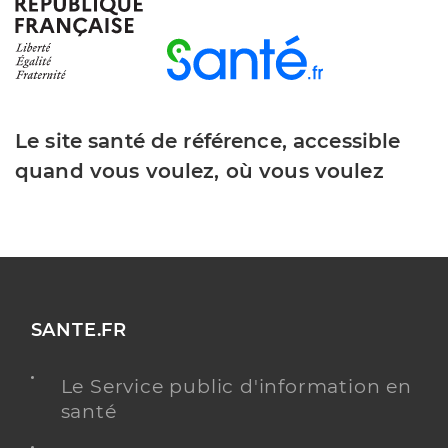
Lorion Tristan
Professionel de santé
Masseur-Kinésithérapeute
Le site santé de référence, accessible
Kinésithérapie
Spécialités
quand vous voulez, où vous voulez
Adresse
2 Rue Jean Seguela, 31300 Toulouse
Type de convention
Conventionné
Y ALLER
SANTE.FR
Faron Stephane
Professionel de santé
Le Service public d'information en
Masseur-Kinésithérapeute
santé