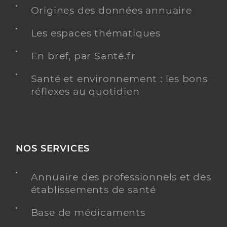
Origines des données annuaire
Keraudren Maëlle
Professionel de santé
Masseur-Kinésithérapeute
Les espaces thématiques
Kinésithérapie
En bref, par Santé.fr
Spécialités
Adresse
6 Esplanade des Ramassiers, 31770 Colomiers
Santé et environnement : les bons
Téléphone
+33 561615908
réflexes au quotidien
Type de convention
Conventionné
Y ALLER
NOS SERVICES
Annuaire des professionnels et des
Hennion Fabrice
Professionel de santé
établissements de santé
Masseur-Kinésithérapeute
Base de médicaments
Kinésithérapie