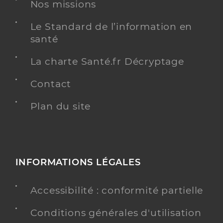
Nos missions
Kinésithérapie
Spécialités
Adresse
Allée de l’Aubisque, 31770 Colomiers
Le Standard de l’information en
Téléphone
0561303540
santé
Type de convention
Conventionné
La charte Santé.fr Décryptage
Contact
Y ALLER
Plan du site
Crotti Giovanni
Professionel de santé
Masseur-Kinésithérapeute
INFORMATIONS LÉGALES
Kinésithérapie
Spécialités
Adresse
Accessibilité : conformité partielle
2 Allée de la Canche, 31770 Colomiers
Téléphone
0623871900
Conditions générales d'utilisation
Type de convention