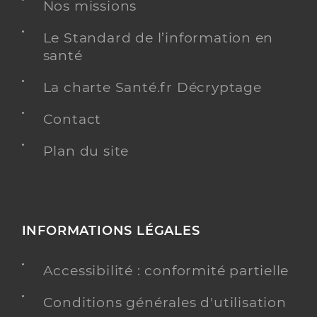
Nos missions
Kinésithérapie
Le Standard de l’information en
Spécialités
Adresse
655 Avenue Des Plantades, 83130 La Garde
santé
Téléphone
+33 627565937
La charte Santé.fr Décryptage
Type de convention
Conventionné
Contact
Y ALLER
Plan du site
Picard Solenn
Professionel de santé
INFORMATIONS LÉGALES
Masseur-Kinésithérapeute
Accessibilité : conformité partielle
Kinésithérapie
Spécialités
Adresse
185 Place Général de Gaulle, 83160 La Valette-du-
Conditions générales d'utilisation
Var