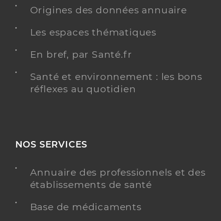
Origines des données annuaire
Les espaces thématiques
Maccario Megane
Professionel de santé
En bref, par Santé.fr
Masseur-Kinésithérapeute
Santé et environnement : les bons
Kinésithérapie
réflexes au quotidien
Spécialités
Adresse
75 Avenue Jacqueline Auriol, 83160 La Valette-du-
Var
Téléphone
+33 650357709
NOS SERVICES
Y ALLER
Annuaire des professionnels et des
établissements de santé
Pastor Marie
Base de médicaments
Professionel de santé
Masseur-Kinésithérapeute