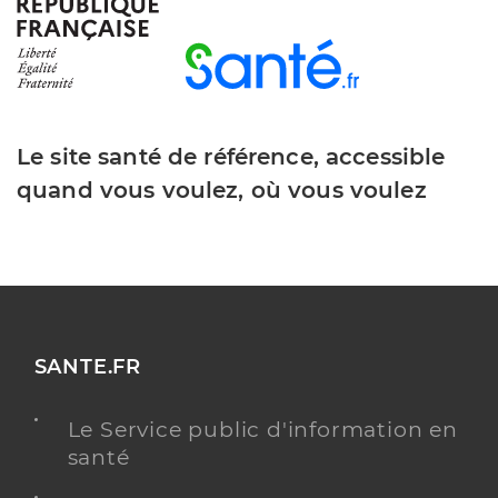
Bezoles Audrey
Professionel de santé
Masseur-Kinésithérapeute
Le site santé de référence, accessible
Kinésithérapie
Spécialités
quand vous voulez, où vous voulez
Adresse
404 Chemin de Rabasson, 83130 La Garde
Téléphone
0660447227
Type de convention
Conventionné
Y ALLER
SANTE.FR
Le Service public d'information en
santé
Fernandes Marion
Professionel de santé
Masseur-Kinésithérapeute