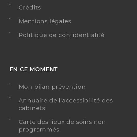
Téléphone
0494276152
Crédits
Mentions légales
Y ALLER
Politique de confidentialité
Wojcik Kevin
Professionel de santé
Masseur-Kinésithérapeute
EN CE MOMENT
Kinésithérapie
Spécialités
Mon bilan prévention
Adresse
145 Place Général de Gaulle, 83160 La Valette-du-
Var
Annuaire de l'accessibilité des
Téléphone
+33 494757856
cabinets
Type de convention
Conventionné
Carte des lieux de soins non
programmés
Y ALLER