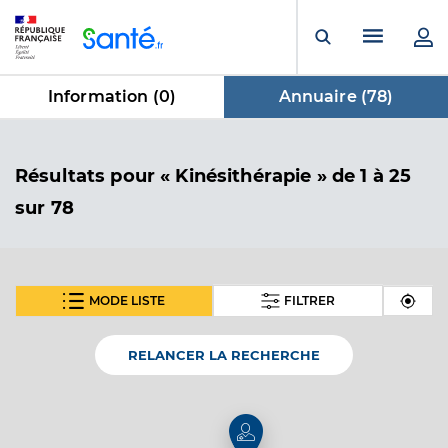
Panneau de gestion des cookies
Menu pr
Ouvrir la rech
Information (
0
)
Annuaire (
78
)
dans Annuaire
Résultats
pour « Kinésithérapie »
de 1 à 25
sur 78
MODE LISTE
FILTRER
SUIVANT
Dubreu Roxana-Nicoleta
Professionel de santé
Masseur-Kinésithérapeute
RELANCER LA RECHERCHE
Kinésithérapie
Spécialités
Adresse
9 Place Pasteur, 06340 La Trinité