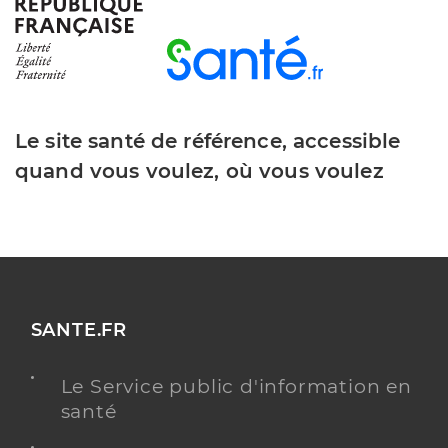
Lieberfreund Mickael
Professionel de santé
Masseur-Kinésithérapeute
Le site santé de référence, accessible
Kinésithérapie
Spécialités
quand vous voulez, où vous voulez
Adresse
9 Place Pasteur, 06340 La Trinité
Y ALLER
SANTE.FR
Schwiderski Nicolas
Professionel de santé
Masseur-Kinésithérapeute
Le Service public d'information en
santé
Kinésithérapie
Spécialités