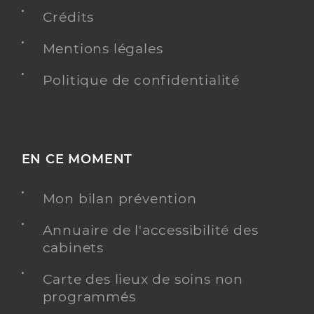
Crédits
Y ALLER
Mentions légales
Politique de confidentialité
Mauguy Patrick
Professionel de santé
Masseur-Kinésithérapeute
Kinésithérapie
EN CE MOMENT
Spécialités
Adresse
53 Avenue de Verdun, 06360 Èze
Mon bilan prévention
Téléphone
0492108200
Type de convention
Conventionné
Annuaire de l'accessibilité des
cabinets
Y ALLER
Carte des lieux de soins non
programmés