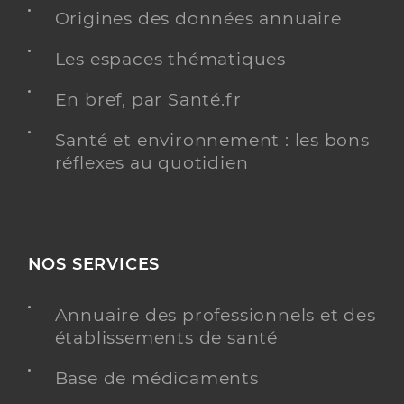
Origines des données annuaire
Cajgfinger Laurent
Professionel de santé
Les espaces thématiques
Masseur-Kinésithérapeute
En bref, par Santé.fr
Kinésithérapie
Spécialités
Adresse
66 Boulevard Général de Gaulle, 06340 La
Santé et environnement : les bons
Trinité
réflexes au quotidien
Téléphone
0493547919
Type de convention
Conventionné
NOS SERVICES
Y ALLER
Annuaire des professionnels et des
établissements de santé
Nesa William
Professionel de santé
Base de médicaments
Masseur-Kinésithérapeute