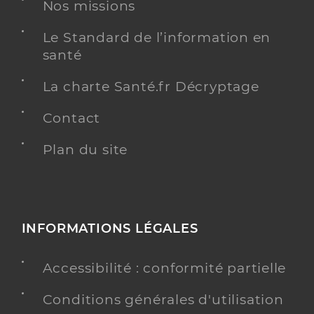
Adresse
Nos missions
66 Boulevard Général de Gaulle, 06340 La
Trinité
Le Standard de l’information en
Téléphone
0626674517
santé
Type de convention
Conventionné
La charte Santé.fr Décryptage
Y ALLER
Contact
Plan du site
Peixoto Vieira Francisco
Professionel de santé
Masseur-Kinésithérapeute
INFORMATIONS LÉGALES
Kinésithérapie
Spécialités
Adresse
122 Boulevard de l’Ariane, 06300 Nice
Accessibilité : conformité partielle
Téléphone
0782994058
Conditions générales d'utilisation
Type de convention
Conventionné