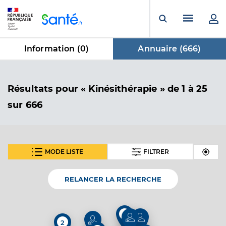
Panneau de gestion des cookies
Menu pr
Ouvrir la rech
Information (
0
)
Annuaire (
666
)
dans Annuaire
Résultats
pour « Kinésithérapie »
de 1 à 25
sur 666
MODE LISTE
FILTRER
SUIVANT
Bleuze Thomas
Professionel de santé
Masseur-Kinésithérapeute
RELANCER LA RECHERCHE
Kinésithérapie
Spécialités
2
Adresse
16 Place Sébastopol, 59000 Lille
2