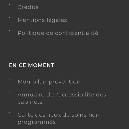
2 Rue du Maréchal Joffre, 59155 Faches-
Thumesnil
Crédits
Mentions légales
Y ALLER
Politique de confidentialité
Ghesquier Olivier
Professionel de santé
Masseur-Kinésithérapeute
EN CE MOMENT
Kinésithérapie
Spécialités
Mon bilan prévention
Adresse
724 Avenue Jean Jaurès, 59790 Ronchin
Type de convention
Conventionné
Annuaire de l'accessibilité des
cabinets
Y ALLER
Carte des lieux de soins non
programmés