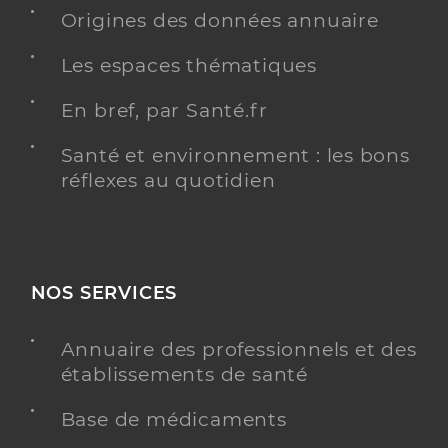
Origines des données annuaire
Piquet Josephine
Professionel de santé
Les espaces thématiques
Masseur-Kinésithérapeute
En bref, par Santé.fr
Kinésithérapie
Spécialités
Adresse
Rue Jean-Jacques Rousseau, 59120 Loos
Santé et environnement : les bons
réflexes au quotidien
Téléphone
0320310554
Y ALLER
NOS SERVICES
Jousset Sandra
Annuaire des professionnels et des
Professionel de santé
Masseur-Kinésithérapeute
établissements de santé
Base de médicaments
Kinésithérapie
Spécialités