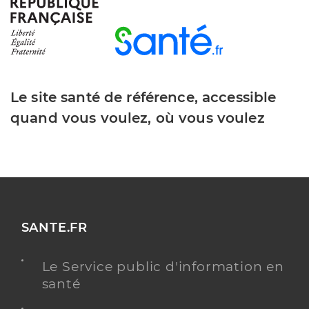
Y ALLER
Salhi Hakim
Professionel de santé
Masseur-Kinésithérapeute
Le site santé de référence, accessible
quand vous voulez, où vous voulez
Kinésithérapie
Spécialités
Adresse
Avenue Nelson Mandela, 59160 Capinghem
Téléphone
+33 681505196
Type de convention
Conventionné
SANTE.FR
Y ALLER
Le Service public d'information en
santé