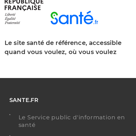
Epinat Celine
Professionel de santé
Masseur-Kinésithérapeute
Kinésithérapie
Spécialités
Le site santé de référence, accessible
Adresse
46 Rue de la République, 42600 Montbrison
quand vous voulez, où vous voulez
Téléphone
+33 651394517
Type de convention
Conventionné
Y ALLER
SANTE.FR
Puy Thomas
Professionel de santé
Le Service public d'information en
Masseur-Kinésithérapeute
santé