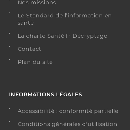
Nos missions
Kinésithérapie
Spécialités
Adresse
Avenue des Monts du Soir, 42600 Montbrison
Le Standard de l’information en
Type de convention
Conventionné
santé
La charte Santé.fr Décryptage
Y ALLER
Contact
Plan du site
Bernard Romane
Professionel de santé
Masseur-Kinésithérapeute
Kinésithérapie
INFORMATIONS LÉGALES
Spécialités
Adresse
6 Place des Comtes de Forez, 42600 Montbrison
Accessibilité : conformité partielle
Téléphone
0477587718
Conditions générales d'utilisation
Y ALLER