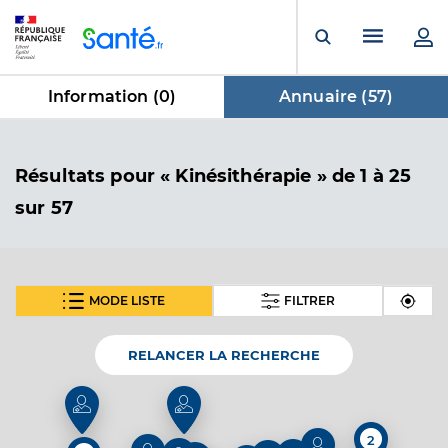
Panneau de gestion des cookies
Menu pr
Ouvrir la rech
Information (
0
)
Annuaire (
57
)
dans Annuaire
Résultats
pour « Kinésithérapie »
de 1 à 25
sur 57
MODE LISTE
FILTRER
SUIVANT
Auria Joris
Professionel de santé
Masseur-Kinésithérapeute
RELANCER LA RECHERCHE
Kinésithérapie
Spécialités
Adresse
28 Route Nouvelle, 42600 Montbrison
2