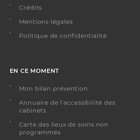
Crédits
Mentions légales
Frery Hanna
Professionel de santé
Politique de confidentialité
Masseur-Kinésithérapeute
Kinésithérapie
Spécialités
Adresse
21 Avenue de Saint-Étienne, 42600 Montbrison
EN CE MOMENT
Téléphone
0960081702
Type de convention
Conventionné
Mon bilan prévention
Annuaire de l'accessibilité des
Y ALLER
cabinets
Carte des lieux de soins non
programmés
Terral Pierre
Professionel de santé