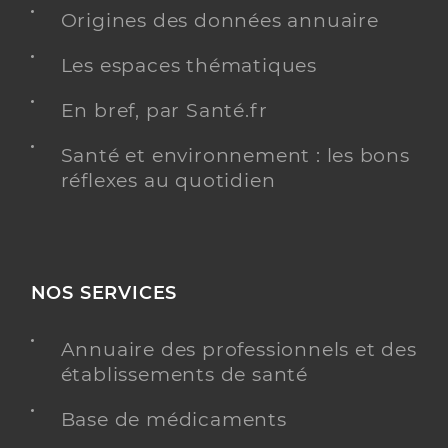
Masseur-Kinésithérapeute
Origines des données annuaire
Kinésithérapie
Les espaces thématiques
Spécialités
Adresse
9 Rue de Lyon, 42600 Savigneux
En bref, par Santé.fr
Téléphone
0675012317
Santé et environnement : les bons
Type de convention
Conventionné
réflexes au quotidien
Y ALLER
NOS SERVICES
Tastavin Noemie
Professionel de santé
Annuaire des professionnels et des
Masseur-Kinésithérapeute
établissements de santé
Kinésithérapie
Base de médicaments
Spécialités
Adresse
28 Route Nouvelle, 42600 Montbrison