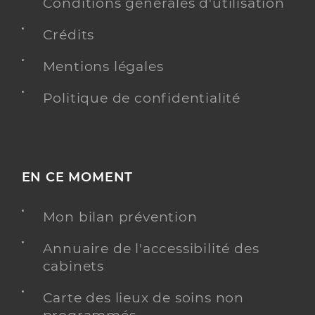
Conditions générales d'utilisation
Adresse
27 Rue de l’Hotel de Ville, 17130 Montendre
Crédits
Téléphone
0766721523
Type de convention
Conventionné
Mentions légales
Politique de confidentialité
Y ALLER
EN CE MOMENT
Biville Marie-Sara
Professionel de santé
Masseur-Kinésithérapeute
Mon bilan prévention
Kinésithérapie
Spécialités
Annuaire de l'accessibilité des
Adresse
27 Rue de l’Hotel de Ville, 17130 Montendre
cabinets
Téléphone
0749399664
Carte des lieux de soins non
Type de convention
Conventionné