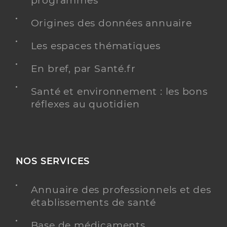
programmés
Y ALLER
Origines des données annuaire
Les espaces thématiques
En bref, par Santé.fr
Colentineanu-Catrina Andreea-Marina
Professionel de santé
Masseur-Kinésithérapeute
Santé et environnement : les bons
réflexes au quotidien
Kinésithérapie
Spécialités
Adresse
7 Place des Halles, 17130 Montendre
Téléphone
0768863819
NOS SERVICES
Type de convention
Conventionné
Annuaire des professionnels et des
Y ALLER
établissements de santé
Base de médicaments