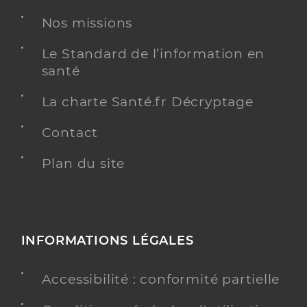
Prieto Menendez Juan Gerardo
Professionel de santé
Nos missions
Masseur-Kinésithérapeute
Le Standard de l’information en
Kinésithérapie
santé
Spécialités
Adresse
3 Rue du Lavoir, 17130 Coux
La charte Santé.fr Décryptage
Téléphone
0660676452
Contact
Type de convention
Conventionné
Plan du site
Y ALLER
INFORMATIONS LÉGALES
Lemaire Quentin
Professionel de santé
Masseur-Kinésithérapeute
Accessibilité : conformité partielle
Kinésithérapie
Spécialités