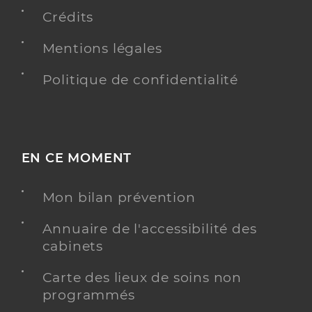
Téléphone
0981215559
Crédits
Type de convention
Conventionné
Mentions légales
Y ALLER
Politique de confidentialité
Dufort Audrey
Professionel de santé
EN CE MOMENT
Masseur-Kinésithérapeute
Kinésithérapie
Mon bilan prévention
Spécialités
Adresse
80 Chemin des Fours a Chaux, 11100 Narbonne
Annuaire de l'accessibilité des
Téléphone
+33 671331003
cabinets
Type de convention
Conventionné
Carte des lieux de soins non
programmés
Y ALLER