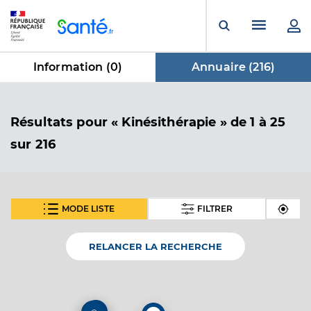
Panneau de gestion des cookies
Menu pr
Ouvrir la rech
Information (
0
)
Annuaire (
216
)
dans Annuaire
Résultats
pour « Kinésithérapie »
de 1 à 25
sur 216
MODE LISTE
FILTRER
SUIVANT
Poncot Romain
Professionel de santé
Masseur-Kinésithérapeute
RELANCER LA RECHERCHE
Kinésithérapie
Spécialités
Adresse
55 Avenue du General Leclerc, 11100 Narbonne