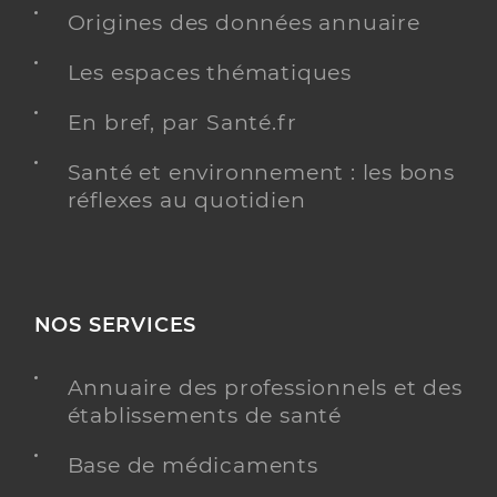
Origines des données annuaire
Les espaces thématiques
Vernay Marion
Professionel de santé
En bref, par Santé.fr
Masseur-Kinésithérapeute
Santé et environnement : les bons
Kinésithérapie
réflexes au quotidien
Spécialités
Adresse
15 Rue de Marou, 11110 Vinassan
Type de convention
Conventionné
NOS SERVICES
Y ALLER
Annuaire des professionnels et des
établissements de santé
Ruffieux Deborah
Professionel de santé
Base de médicaments
Masseur-Kinésithérapeute