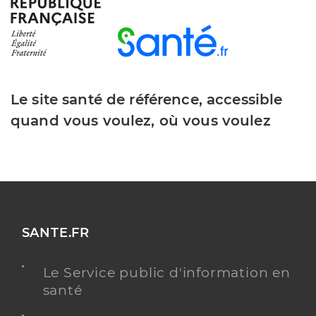
Y ALLER
Gladen Marion
Professionel de santé
Masseur-Kinésithérapeute
Le site santé de référence, accessible
quand vous voulez, où vous voulez
Kinésithérapie
Spécialités
Adresse
105 Centre D’affaires St Crescent, 11100
Narbonne
Y ALLER
SANTE.FR
Le Service public d'information en
Tracz Christian
Professionel de santé
santé
Masseur-Kinésithérapeute