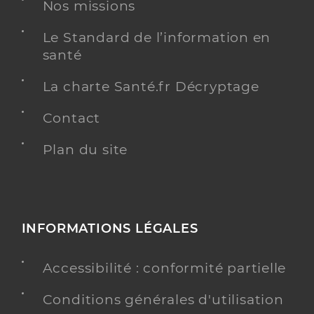
Nos missions
Kinésithérapie
Spécialités
Le Standard de l’information en
Adresse
6 Avenue des Hauts de Narbonne, 11100
santé
Narbonne
Téléphone
0684952122
La charte Santé.fr Décryptage
Type de convention
Conventionné
Contact
Y ALLER
Plan du site
Ed Dahabi Soufiane
Professionel de santé
INFORMATIONS LÉGALES
Masseur-Kinésithérapeute
Accessibilité : conformité partielle
Kinésithérapie
Spécialités
Adresse
18 Quai Valliere, 11100 Narbonne
Conditions générales d'utilisation