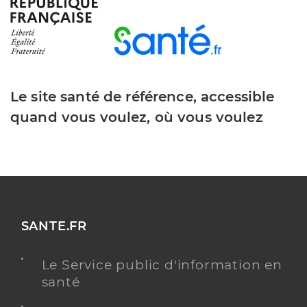
Diez Marie-Anne
Professionel de santé
Masseur-Kinésithérapeute
Kinésithérapie
Spécialités
Le site santé de référence, accessible
Adresse
61 Boulevard de Cimiez, 06000 Nice
quand vous voulez, où vous voulez
Téléphone
0663063679
Type de convention
Conventionné
Y ALLER
SANTE.FR
Ceretti Raphael
Professionel de santé
Le Service public d'information en
Masseur-Kinésithérapeute
santé