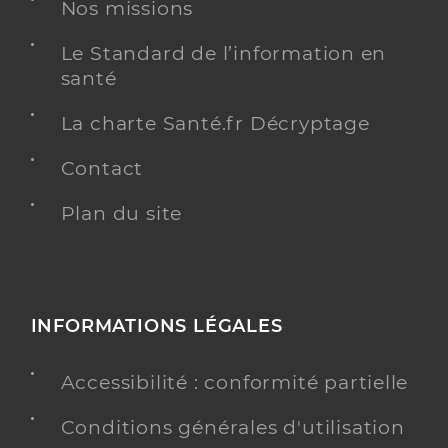
Nos missions
Kinésithérapie
Spécialités
Adresse
23 Boulevard Carlone, 06200 Nice
Le Standard de l’information en
Téléphone
0493862431
santé
Type de convention
Conventionné
La charte Santé.fr Décryptage
Contact
Y ALLER
Plan du site
Gnesotto Sofia
Professionel de santé
Masseur-Kinésithérapeute
INFORMATIONS LÉGALES
Kinésithérapie
Spécialités
Adresse
Accessibilité : conformité partielle
9 Place Pasteur, 06340 La Trinité
Téléphone
0625134539
Conditions générales d'utilisation
Type de convention