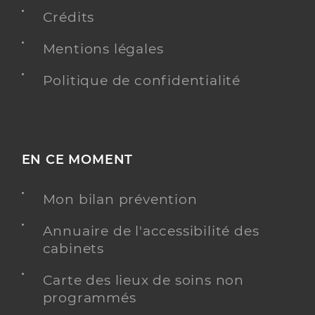
Conventionné
Crédits
Y ALLER
Mentions légales
Politique de confidentialité
Latorre Pareja Marta
Professionel de santé
Masseur-Kinésithérapeute
EN CE MOMENT
Kinésithérapie
Spécialités
Adresse
54 Boulevard René Cassin, 06200 Nice
Mon bilan prévention
Annuaire de l'accessibilité des
Y ALLER
cabinets
Carte des lieux de soins non
programmés
Guirchowski Johanna
Professionel de santé