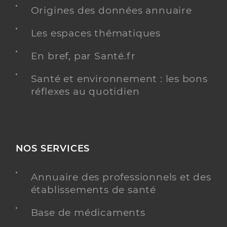
Masseur-Kinésithérapeute
Origines des données annuaire
Kinésithérapie
Les espaces thématiques
Spécialités
Adresse
15 Boulevard de Cimiez, 06000 Nice
En bref, par Santé.fr
Type de convention
Conventionné
Santé et environnement : les bons
réflexes au quotidien
Y ALLER
NOS SERVICES
Azencott Alexis
Professionel de santé
Masseur-Kinésithérapeute
Annuaire des professionnels et des
Kinésithérapie
établissements de santé
Spécialités
Adresse
73 Chemin de Terron, 06200 Nice
Base de médicaments
Téléphone
0493964327