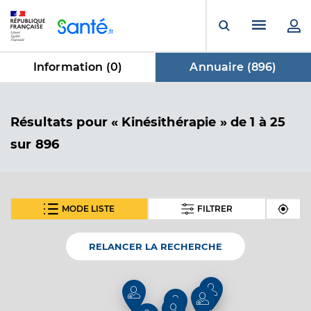
Panneau de gestion des cookies
Menu pr
Ouvrir la rech
Information (
0
)
Annuaire (
896
)
dans Annuaire
Résultats
pour « Kinésithérapie »
de 1 à 25
sur 896
MODE LISTE
FILTRER
SUIVANT
Tauroni Pedroche Carlos
Professionel de santé
Masseur-Kinésithérapeute
RELANCER LA RECHERCHE
Kinésithérapie
Spécialités
Adresse
9 Rue Scaliéro, 06300 Nice