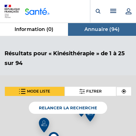
Panneau de gestion des cookies
Menu pr
Ouvrir la rech
Information (
0
)
Annuaire (
94
)
dans Annuaire
Résultats
pour « Kinésithérapie »
de 1 à 25
sur 94
MODE LISTE
FILTRER
SUIVANT
Bondoc Anisoara
Professionel de santé
Masseur-Kinésithérapeute
RELANCER LA RECHERCHE
Kinésithérapie
Spécialités
Adresse
4 Rue Martin Luther King, 93500 Pantin