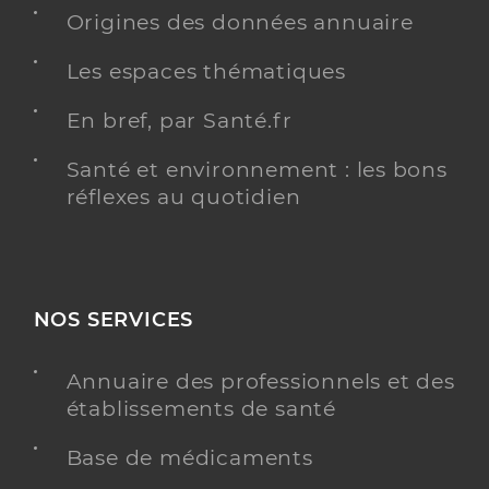
Cyrille Edwin
Professionel de santé
Origines des données annuaire
Masseur-Kinésithérapeute
Les espaces thématiques
Kinésithérapie
Spécialités
En bref, par Santé.fr
Adresse
9 Rue Cartier Bresson, 93500 Pantin
Santé et environnement : les bons
Y ALLER
réflexes au quotidien
Marbouty Louise
Professionel de santé
NOS SERVICES
Masseur-Kinésithérapeute
Annuaire des professionnels et des
Kinésithérapie
Spécialités
établissements de santé
Adresse
4 Allée des Ateliers, 93500 Pantin
Base de médicaments
Téléphone
0637906866