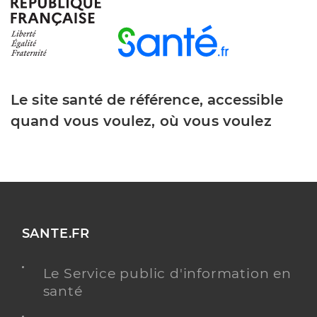
Runnoo Melina
Professionel de santé
Masseur-Kinésithérapeute
Le site santé de référence, accessible
Kinésithérapie
Spécialités
quand vous voulez, où vous voulez
Adresse
5 Avenue Jean Jaurés, 93310 Le Pré-Saint-
Gervais
Téléphone
0649506561
Type de convention
Conventionné
SANTE.FR
Y ALLER
Le Service public d'information en
santé
Laurent Maxime
Professionel de santé