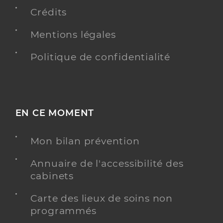
Type de convention
Conventionné
Crédits
Mentions légales
Y ALLER
Politique de confidentialité
De Las Heras Natalia
Professionel de santé
Masseur-Kinésithérapeute
EN CE MOMENT
Kinésithérapie
Spécialités
Mon bilan prévention
Adresse
5 Rue Vaucanson, 93500 Pantin
Annuaire de l'accessibilité des
cabinets
Y ALLER
Carte des lieux de soins non
programmés