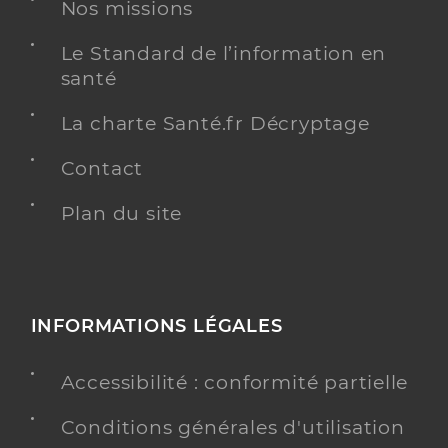
Nos missions
Masseur-Kinésithérapeute
Le Standard de l’information en
Kinésithérapie
Spécialités
santé
Adresse
9 Rue Cartier Bresson, 93500 Pantin
La charte Santé.fr Décryptage
Téléphone
0614444695
Type de convention
Conventionné
Contact
Plan du site
Y ALLER
INFORMATIONS LÉGALES
Dufaux Victoire
Professionel de santé
Masseur-Kinésithérapeute
Accessibilité : conformité partielle
Kinésithérapie
Spécialités
Conditions générales d'utilisation
Adresse
29 Rue Delizy, 93500 Pantin