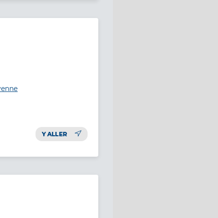
ayenne
Y ALLER