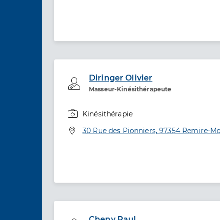
Diringer Olivier
Professionel de santé
Masseur-Kinésithérapeute
Kinésithérapie
Spécialités
Adresse
30 Rue des Pionniers, 97354 Remire-Mo
Cheny Paul