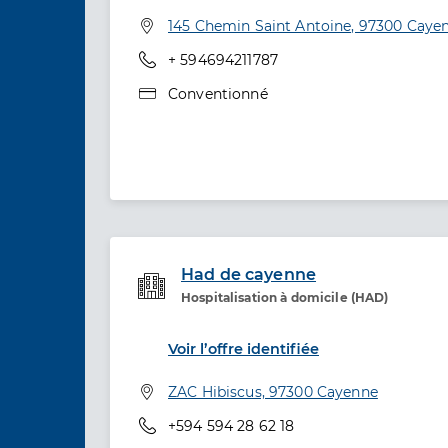
Spécialités
Adresse
145 Chemin Saint Antoine, 97300 Caye
Téléphone
+ 594694211787
Type de convention
Conventionné
Had de cayenne
Hospitalisation à domicile (HAD)
Etablissement de soins
Voir l’offre identifiée
Adresse
ZAC Hibiscus, 97300 Cayenne
Téléphone
+594 594 28 62 18