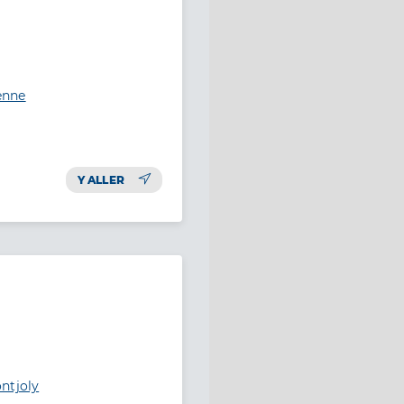
enne
Y ALLER
ntjoly