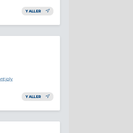
Y ALLER
ntjoly
Y ALLER