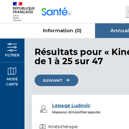
Panneau de gestion des cookies
Information (
0
)
Annuai
dans Annu
Résultats
pour « Kin
FILTRER
de 1 à 25 sur 47
MODE
SUIVANT
CARTE
Lepage Ludovic
Professionel de santé
Masseur-Kinésithérapeute
Kinésithérapie