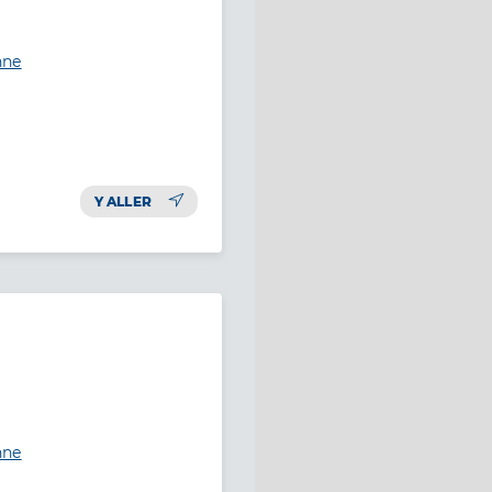
nne
Y ALLER
nne