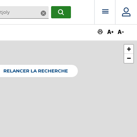
Menu prin
Supprimer
RECHERCHER
Augmente
Dimin
+
−
RELANCER LA RECHERCHE