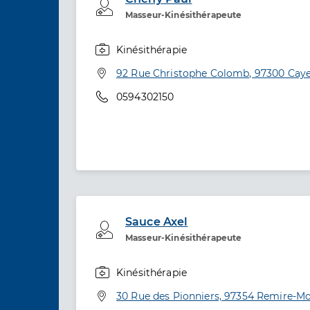
Professionel de santé
Masseur-Kinésithérapeute
Kinésithérapie
Spécialités
Adresse
92 Rue Christophe Colomb, 97300 Cay
Téléphone
0594302150
Sauce Axel
Professionel de santé
Masseur-Kinésithérapeute
Kinésithérapie
Spécialités
Adresse
30 Rue des Pionniers, 97354 Remire-Mo