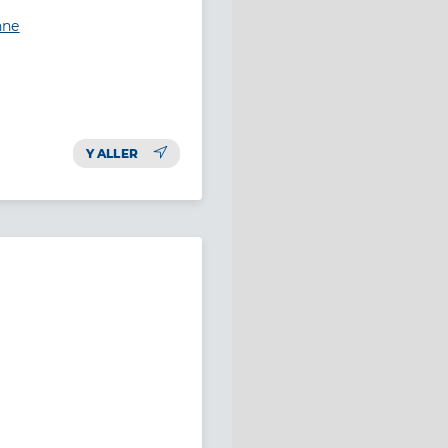
nne
Y ALLER