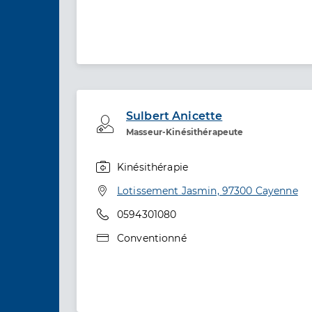
Sulbert Anicette
Professionel de santé
Masseur-Kinésithérapeute
Kinésithérapie
Spécialités
Adresse
Lotissement Jasmin, 97300 Cayenne
Téléphone
0594301080
Type de convention
Conventionné