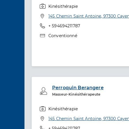
Kinésithérapie
Spécialités
Adresse
145 Chemin Saint Antoine, 97300 Caye
Téléphone
+ 594694211787
Type de convention
Conventionné
Perroquin Berangere
Professionel de santé
Masseur-Kinésithérapeute
Kinésithérapie
Spécialités
Adresse
145 Chemin Saint Antoine, 97300 Caye
Téléphone
+ 594694211787