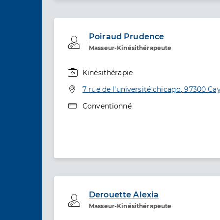
Poiraud Prudence
Professionel de santé
Masseur-Kinésithérapeute
Kinésithérapie
Spécialités
Adresse
7 rue de l’université chicago, 97300 C
Type de convention
Conventionné
Derouette Alexia
Professionel de santé
Masseur-Kinésithérapeute