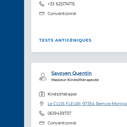
Téléphone
+33 625174715
Type de convention
Conventionné
TESTS ANTIGÉNIQUES
Savoyen Quentin
Professionel de santé
Masseur-Kinésithérapeute
Kinésithérapie
Spécialités
Adresse
Le CLOS FLEURI, 97354 Remire-Montjo
Téléphone
0619439737
Type de convention
Conventionné