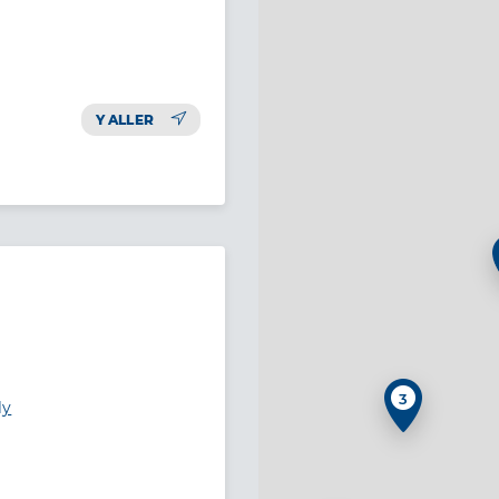
Y ALLER
3
ly