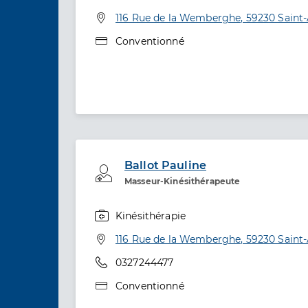
Spécialités
Adresse
116 Rue de la Wemberghe, 59230 Saint
Type de convention
Conventionné
Ballot Pauline
Professionel de santé
Masseur-Kinésithérapeute
Kinésithérapie
Spécialités
Adresse
116 Rue de la Wemberghe, 59230 Saint
Téléphone
0327244477
Type de convention
Conventionné