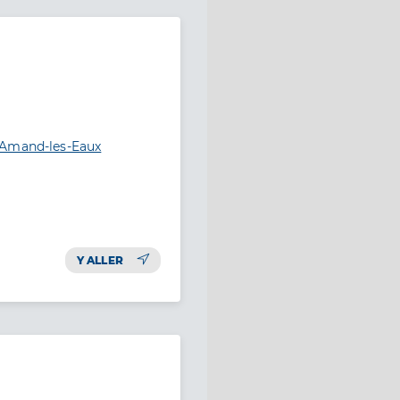
-Amand-les-Eaux
Y ALLER