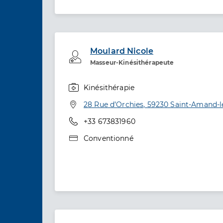
Moulard Nicole
Professionel de santé
Masseur-Kinésithérapeute
Kinésithérapie
Spécialités
Adresse
28 Rue d’Orchies, 59230 Saint-Amand-l
Téléphone
+33 673831960
Type de convention
Conventionné