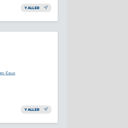
Y ALLER
les-Eaux
Y ALLER