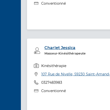
Type de convention
Conventionné
Charlet Jessica
Professionel de santé
Masseur-Kinésithérapeute
Kinésithérapie
Spécialités
Adresse
107 Rue de Nivelle, 59230 Saint-Amand-
Téléphone
0327483983
Type de convention
Conventionné