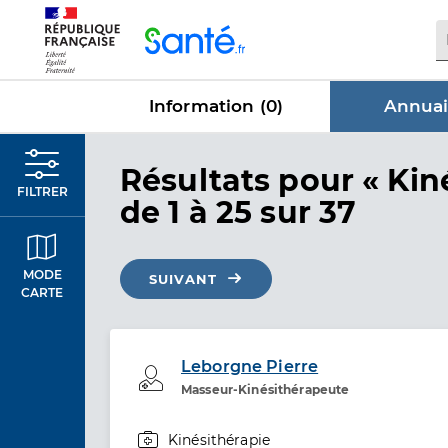
Panneau de gestion des cookies
Information (
0
)
Annuai
dans Annu
Résultats
pour « Kin
FILTRER
de 1 à 25 sur 37
MODE
SUIVANT
CARTE
Leborgne Pierre
Professionel de santé
Masseur-Kinésithérapeute
Kinésithérapie