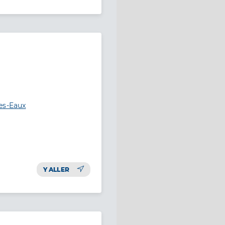
es-Eaux
Y ALLER