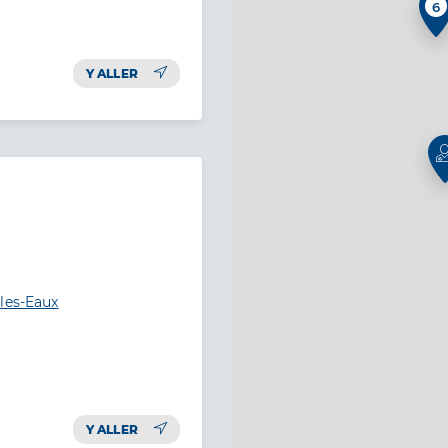
6
Y ALLER
les-Eaux
Y ALLER