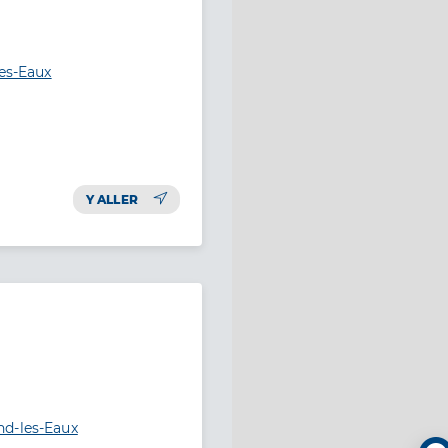
les-Eaux
Y ALLER
nd-les-Eaux