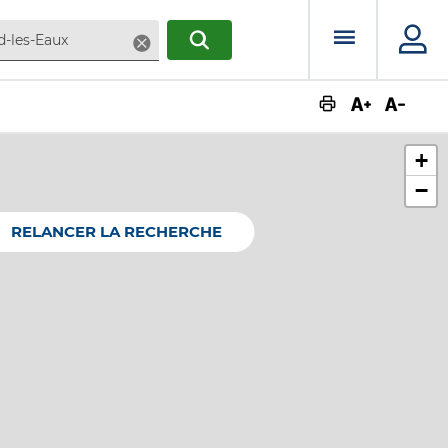
Menu prin
Supprimer
RECHERCHER
Augmente
Dimin
+
−
RELANCER LA RECHERCHE