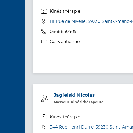
Kinésithérapie
Spécialités
Adresse
111 Rue de Nivelle, 59230 Saint-Amand-
Téléphone
0666630409
Type de convention
Conventionné
Jagielski Nicolas
Professionel de santé
Masseur-Kinésithérapeute
Kinésithérapie
Spécialités
Adresse
344 Rue Henri Durre, 59230 Saint-Ama