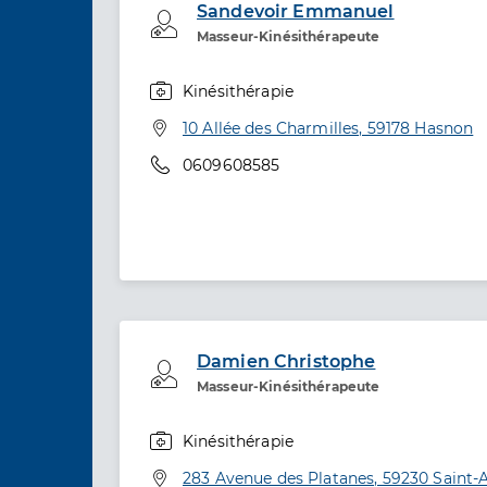
Sandevoir Emmanuel
Professionel de santé
Masseur-Kinésithérapeute
Kinésithérapie
Spécialités
Adresse
10 Allée des Charmilles, 59178 Hasnon
Téléphone
0609608585
Damien Christophe
Professionel de santé
Masseur-Kinésithérapeute
Kinésithérapie
Spécialités
Adresse
283 Avenue des Platanes, 59230 Saint