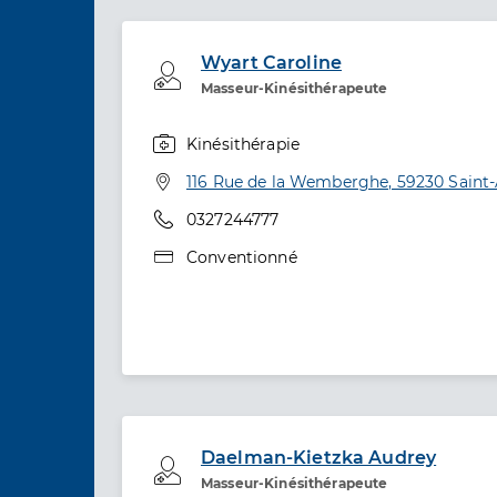
Wyart Caroline
Professionel de santé
Masseur-Kinésithérapeute
Kinésithérapie
Spécialités
Adresse
116 Rue de la Wemberghe, 59230 Saint
Téléphone
0327244777
Type de convention
Conventionné
Daelman-Kietzka Audrey
Professionel de santé
Masseur-Kinésithérapeute