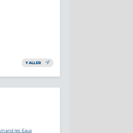
Y ALLER
-Amand-les-Eaux