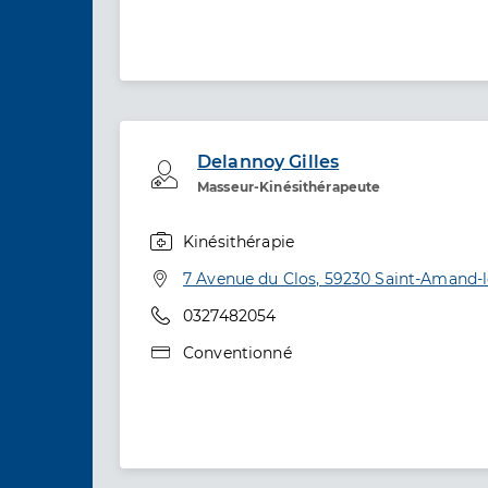
Delannoy Gilles
Professionel de santé
Masseur-Kinésithérapeute
Kinésithérapie
Spécialités
Adresse
7 Avenue du Clos, 59230 Saint-Amand-
Téléphone
0327482054
Type de convention
Conventionné