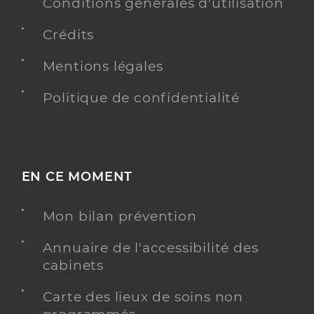
Conventionné
Conditions générales d'utilisation
Crédits
Y ALLER
Mentions légales
Politique de confidentialité
Dithurbide Marina
Professionel de santé
Masseur-Kinésithérapeute
Kinésithérapie
EN CE MOMENT
Spécialités
Adresse
30 Route du Herrou, 40300 Saint-Lon-les-Mines
Mon bilan prévention
Type de convention
Conventionné
Annuaire de l'accessibilité des
Y ALLER
cabinets
Carte des lieux de soins non