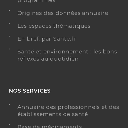
programmés
Gaillard Joana
Professionel de santé
Origines des données annuaire
Masseur-Kinésithérapeute
Les espaces thématiques
Kinésithérapie
Spécialités
Adresse
30 Route du Herrou, 40300 Saint-Lon-les-Mines
En bref, par Santé.fr
Santé et environnement : les bons
Y ALLER
réflexes au quotidien
NOS SERVICES
Annuaire des professionnels et des
établissements de santé
Base de médicaments