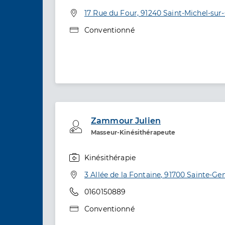
Spécialités
Adresse
17 Rue du Four, 91240 Saint-Michel-sur
Type de convention
Conventionné
Zammour Julien
Professionel de santé
Masseur-Kinésithérapeute
Kinésithérapie
Spécialités
Adresse
3 Allée de la Fontaine, 91700 Sainte-Ge
Téléphone
0160150889
Type de convention
Conventionné