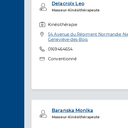
Delacroix Leo
Professionel de santé
Masseur-Kinésithérapeute
Kinésithérapie
Spécialités
Adresse
54 Avenue du Régiment Normandie Nié
Geneviève-des-Bois
Téléphone
0169464654
Type de convention
Conventionné
Baranska Monika
Professionel de santé
Masseur-Kinésithérapeute