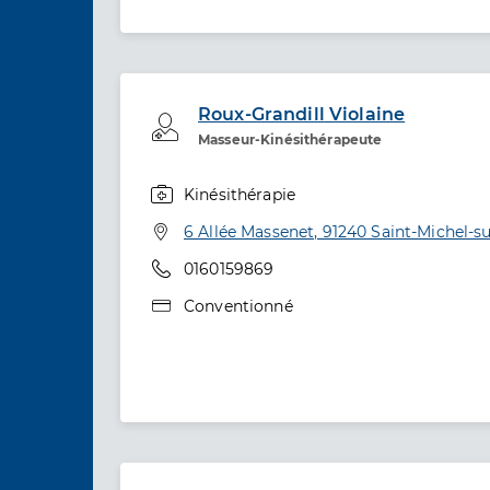
Roux-Grandill Violaine
Professionel de santé
Masseur-Kinésithérapeute
Kinésithérapie
Spécialités
Adresse
6 Allée Massenet, 91240 Saint-Michel-s
Téléphone
0160159869
Type de convention
Conventionné