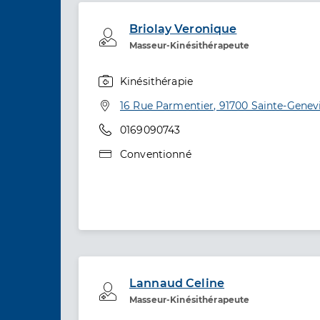
Briolay Veronique
Professionel de santé
Masseur-Kinésithérapeute
Kinésithérapie
Spécialités
Adresse
16 Rue Parmentier, 91700 Sainte-Genev
Téléphone
0169090743
Type de convention
Conventionné
Lannaud Celine
Professionel de santé
Masseur-Kinésithérapeute