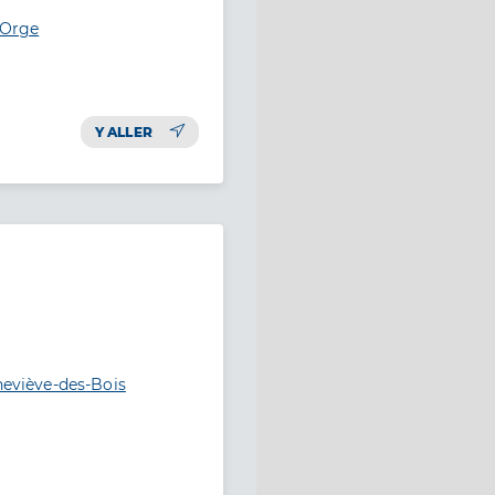
-Orge
Y ALLER
neviève-des-Bois