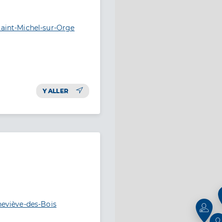
Saint-Michel-sur-Orge
Y ALLER
neviève-des-Bois