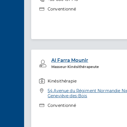
Type de convention
Conventionné
Al Farra Mounir
Professionel de santé
Masseur-Kinésithérapeute
Kinésithérapie
Spécialités
Adresse
54 Avenue du Régiment Normandie Nié
Geneviève-des-Bois
Type de convention
Conventionné