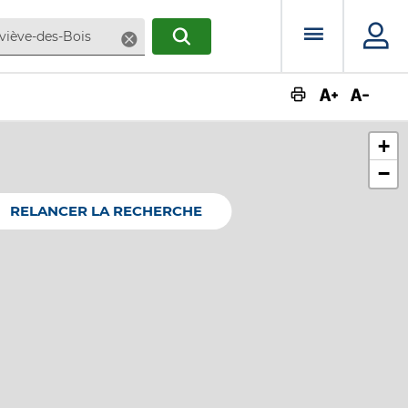
Menu prin
Supprimer
RECHERCHER
Augmente
Dimin
+
−
RELANCER LA RECHERCHE