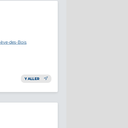
iève-des-Bois
Y ALLER