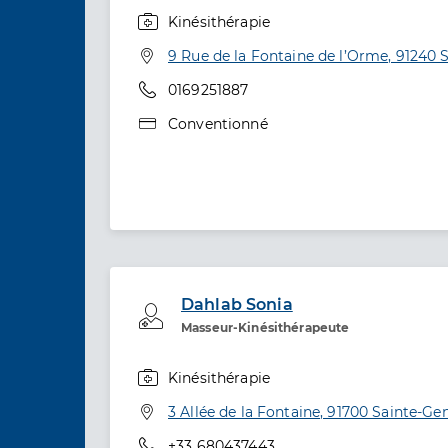
Kinésithérapie
Spécialités
Adresse
9 Rue de la Fontaine de l’Orme, 91240 
Téléphone
0169251887
Type de convention
Conventionné
Dahlab Sonia
Professionel de santé
Masseur-Kinésithérapeute
Kinésithérapie
Spécialités
Adresse
3 Allée de la Fontaine, 91700 Sainte-Ge
Téléphone
+33 680437443