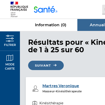
Panneau de gestion des cookies
Information (
0
)
Annuai
dans Annu
Résultats
pour « Kin
FILTRER
de 1 à 25 sur 60
MODE
SUIVANT
CARTE
Martres Veronique
Professionel de santé
Masseur-Kinésithérapeute
Kinésithérapie