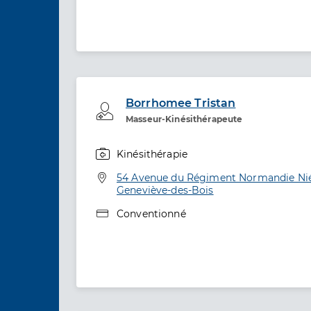
Borrhomee Tristan
Professionel de santé
Masseur-Kinésithérapeute
Kinésithérapie
Spécialités
Adresse
54 Avenue du Régiment Normandie Nié
Geneviève-des-Bois
Type de convention
Conventionné