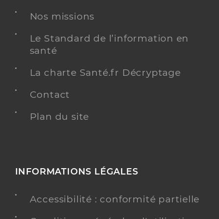
Nos missions
Kinésithérapie
Spécialités
Adresse
Le Standard de l’information en
4 Avenue de la Gare, 51800 Sainte-Menehould
santé
Téléphone
0643836466
Type de convention
Conventionné
La charte Santé.fr Décryptage
Contact
Y ALLER
Plan du site
Ferry Matthieu
Professionel de santé
Masseur-Kinésithérapeute
INFORMATIONS LÉGALES
Kinésithérapie
Spécialités
Accessibilité : conformité partielle
Adresse
4 Avenue de la Gare, 51800 Sainte-Menehould