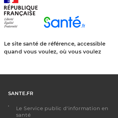
Parol Tomasz
Professionel de santé
Masseur-Kinésithérapeute
Le site santé de référence, accessible
Kinésithérapie
Spécialités
quand vous voulez, où vous voulez
Adresse
Allée de la Cour d’Honneur, 51800 Sainte-
Menehould
Téléphone
+33 758107763
Y ALLER
SANTE.FR
Le Service public d'information en
Lerat Paul
Professionel de santé
santé
Masseur-Kinésithérapeute