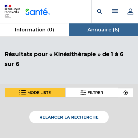
Panneau de gestion des cookies
Menu pr
Ouvrir la rech
Information (
0
)
Annuaire (
6
)
dans Annuaire
Résultats
pour « Kinésithérapie »
de 1 à 6
sur 6
MODE LISTE
FILTRER
Gawlak Tomasz
Professionel de santé
Masseur-Kinésithérapeute
RELANCER LA RECHERCHE
Kinésithérapie
Spécialités
Adresse
Allée de la Cour d’Honneur, 51800 Sainte-