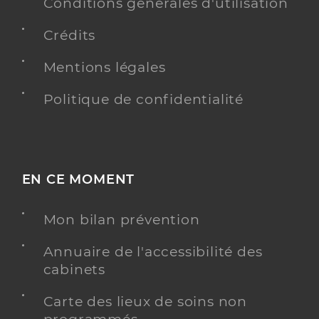
Conditions générales d'utilisation
Téléphone
0671691136
Type de convention
Conventionné
Crédits
Mentions légales
Y ALLER
Politique de confidentialité
Oudet Emma
Professionel de santé
Masseur-Kinésithérapeute
EN CE MOMENT
Kinésithérapie
Spécialités
Mon bilan prévention
Adresse
4 Avenue de la Gare, 51800 Sainte-Menehould
Téléphone
0326607340
Annuaire de l'accessibilité des
cabinets
Type de convention
Conventionné
Carte des lieux de soins non
Y ALLER