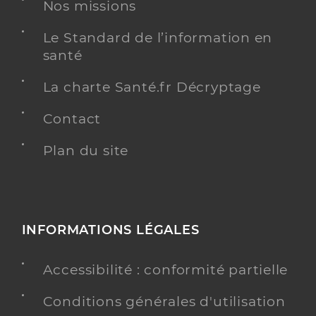
Nos missions
Kinésithérapie
Spécialités
Adresse
Cours Gambetta, 33400 Talence
Le Standard de l’information en
Téléphone
+33 642016444
santé
Type de convention
Conventionné
La charte Santé.fr Décryptage
Contact
Y ALLER
Plan du site
Garcia Garcia Victor
Professionel de santé
Masseur-Kinésithérapeute
INFORMATIONS LÉGALES
Kinésithérapie
Spécialités
Adresse
Accessibilité : conformité partielle
423 Cours de la Libération, 33400 Talence
Téléphone
0556048020
Conditions générales d'utilisation
Type de convention