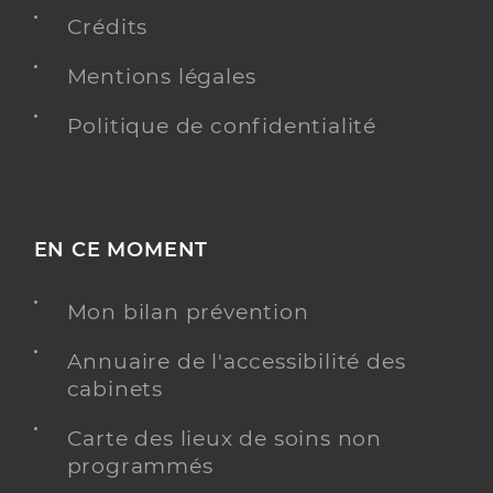
Conventionné
Crédits
Y ALLER
Mentions légales
Politique de confidentialité
Pirodon Chloe
Professionel de santé
Masseur-Kinésithérapeute
EN CE MOMENT
Kinésithérapie
Spécialités
Adresse
Cours Gambetta, 33400 Talence
Mon bilan prévention
Téléphone
+33 643095323
Annuaire de l'accessibilité des
Type de convention
Conventionné
cabinets
Carte des lieux de soins non
Y ALLER
programmés