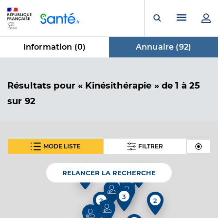
Panneau de gestion des cookies
Menu pr
Ouvrir la rech
Information (
0
)
Annuaire (
92
)
dans Annuaire
Résultats
pour « Kinésithérapie »
de 1 à 25
sur 92
MODE LISTE
FILTRER
SUIVANT
Guegan Kevin
Professionel de santé
Masseur-Kinésithérapeute
RELANCER LA RECHERCHE
2
Kinésithérapie
3
2
2
Spécialités
Adresse
13bis Rue du Relais, 33600 Pessac