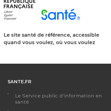
Boulet Julien
Professionel de santé
Masseur-Kinésithérapeute
Kinésithérapie
Spécialités
Le site santé de référence, accessible
Adresse
2 Rue Dourout, 33400 Talence
quand vous voulez, où vous voulez
Téléphone
0556047594
Type de convention
Conventionné
Y ALLER
SANTE.FR
Duranty Laurent
Professionel de santé
Le Service public d'information en
Masseur-Kinésithérapeute
santé