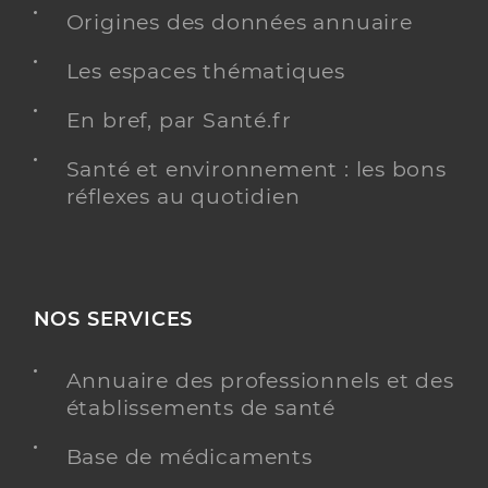
Origines des données annuaire
Sender Timothe
Professionel de santé
Les espaces thématiques
Masseur-Kinésithérapeute
En bref, par Santé.fr
Kinésithérapie
Spécialités
Santé et environnement : les bons
Adresse
Rue Paul Verlaine, 33400 Talence
réflexes au quotidien
Téléphone
0632735911
Type de convention
Conventionné
NOS SERVICES
Y ALLER
Annuaire des professionnels et des
établissements de santé
Mekann Bouv-hez Lea
Professionel de santé
Base de médicaments
Masseur-Kinésithérapeute