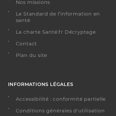
Nos missions
Médecine générale
Le Standard de l’information en
Spécialités
Adresse
2 Rue Jean Jaurès, 49000 Angers
santé
Téléphone
0241479214
La charte Santé.fr Décryptage
Type de convention
Conventionné secteur 1
Contact
Y ALLER
Plan du site
Dr Reufflet Lucas
Professionel de santé
INFORMATIONS LÉGALES
Médecin généraliste
Accessibilité : conformité partielle
Médecine générale
Spécialités
Adresse
45 Rue Bourgonnier, 49000 Angers
Conditions générales d'utilisation
Type de convention