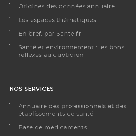
Origines des données annuaire
Dr Corbel Sophie
Professionel de santé
Les espaces thématiques
Médecin généraliste
En bref, par Santé.fr
Médecine générale
Spécialités
Santé et environnement : les bons
Adresse
9 Rue de l’Hirondelle, 49000 Angers
réflexes au quotidien
Téléphone
0241447070
Type de convention
Conventionné secteur 1
NOS SERVICES
Y ALLER
Annuaire des professionnels et des
établissements de santé
Dr Preau Heloise
Professionel de santé
Base de médicaments
Médecin généraliste