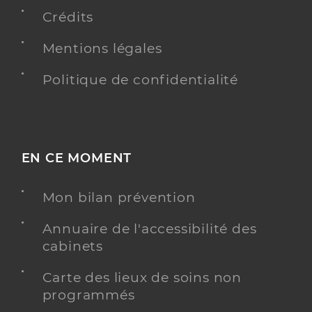
Conventionné secteur 1
Crédits
Y ALLER
Mentions légales
Politique de confidentialité
Dr Lehugeur Mathilde
Professionel de santé
Médecin généraliste
EN CE MOMENT
Médecine générale
Spécialités
Adresse
41 Rue de la Lande, 49000 Angers
Mon bilan prévention
Téléphone
0241377316
Annuaire de l'accessibilité des
Type de convention
Conventionné secteur 1
cabinets
Carte des lieux de soins non
Y ALLER
programmés