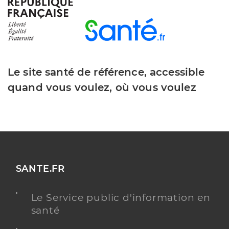
Dr Perthuis Candice
Professionel de santé
Médecin généraliste
Le site santé de référence, accessible
Médecine générale
Spécialités
quand vous voulez, où vous voulez
Adresse
7 Rue Boreau, 49100 Angers
Téléphone
0241436330
Type de convention
Conventionné secteur 1
Y ALLER
SANTE.FR
Le Service public d'information en
santé
Dr Gombert Aurore
Professionel de santé
Médecin généraliste